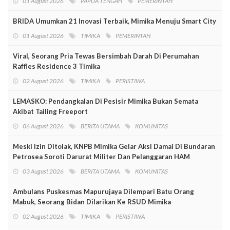
01 August 2026
PAPUA TENGAH
PEMERINTAH
BRIDA Umumkan 21 Inovasi Terbaik, Mimika Menuju Smart City
01 August 2026
TIMIKA
PEMERINTAH
Viral, Seorang Pria Tewas Bersimbah Darah Di Perumahan
Raffles Residence 3 Timika
02 August 2026
TIMIKA
PERISTIWA
LEMASKO: Pendangkalan Di Pesisir Mimika Bukan Semata
Akibat Tailing Freeport
06 August 2026
BERITA UTAMA
KOMUNITAS
Meski Izin Ditolak, KNPB Mimika Gelar Aksi Damai Di Bundaran
Petrosea Soroti Darurat Militer Dan Pelanggaran HAM
03 August 2026
BERITA UTAMA
KOMUNITAS
Ambulans Puskesmas Mapurujaya Dilempari Batu Orang
Mabuk, Seorang Bidan Dilarikan Ke RSUD Mimika
02 August 2026
TIMIKA
PERISTIWA