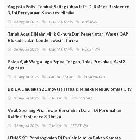
Anggota Polisi Tembak Selingkuhan Istri Di Raffles Residence
3, Ini Pernyataan Kapolres Mimika
02 August 2026
BERITA UTAMA
KRIMINAL
Tanah Adat Diklaim Milik Oknum Dan Pemerintah, Warga OAP
Blokade Jalan Cenderawasih Timika
06 August 2026
BERITA UTAMA
PERISTIWA
Polda Ajak Warga Jaga Papua Tengah, Tolak Provokasi Aksi 3
Agustus
01 August 2026
PAPUA TENGAH
PEMERINTAH
BRIDA Umumkan 21 Inovasi Terbaik, Mimika Menuju Smart City
01 August 2026
TIMIKA
PEMERINTAH
Viral, Seorang Pria Tewas Bersimbah Darah Di Perumahan
Raffles Residence 3 Timika
02 August 2026
TIMIKA
PERISTIWA
LEMASKO: Pendangkalan Di Pesisir Mimika Bukan Semata