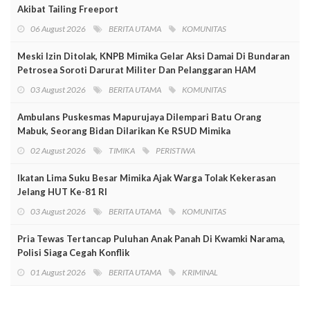
Akibat Tailing Freeport
06 August 2026
BERITA UTAMA
KOMUNITAS
Meski Izin Ditolak, KNPB Mimika Gelar Aksi Damai Di Bundaran
Petrosea Soroti Darurat Militer Dan Pelanggaran HAM
03 August 2026
BERITA UTAMA
KOMUNITAS
Ambulans Puskesmas Mapurujaya Dilempari Batu Orang
Mabuk, Seorang Bidan Dilarikan Ke RSUD Mimika
02 August 2026
TIMIKA
PERISTIWA
Ikatan Lima Suku Besar Mimika Ajak Warga Tolak Kekerasan
Jelang HUT Ke-81 RI
03 August 2026
BERITA UTAMA
KOMUNITAS
Pria Tewas Tertancap Puluhan Anak Panah Di Kwamki Narama,
Polisi Siaga Cegah Konflik
01 August 2026
BERITA UTAMA
KRIMINAL