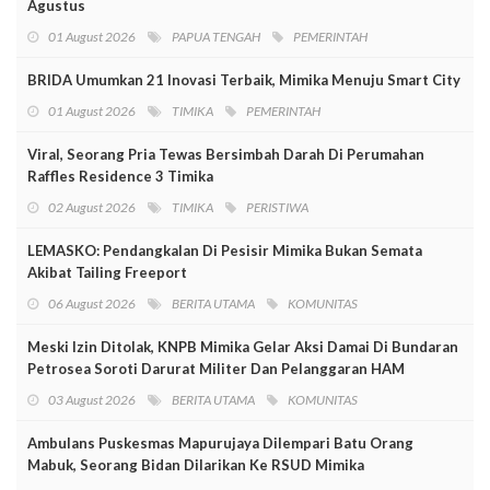
Agustus
01 August 2026
PAPUA TENGAH
PEMERINTAH
BRIDA Umumkan 21 Inovasi Terbaik, Mimika Menuju Smart City
01 August 2026
TIMIKA
PEMERINTAH
Viral, Seorang Pria Tewas Bersimbah Darah Di Perumahan
Raffles Residence 3 Timika
02 August 2026
TIMIKA
PERISTIWA
LEMASKO: Pendangkalan Di Pesisir Mimika Bukan Semata
Akibat Tailing Freeport
06 August 2026
BERITA UTAMA
KOMUNITAS
Meski Izin Ditolak, KNPB Mimika Gelar Aksi Damai Di Bundaran
Petrosea Soroti Darurat Militer Dan Pelanggaran HAM
03 August 2026
BERITA UTAMA
KOMUNITAS
Ambulans Puskesmas Mapurujaya Dilempari Batu Orang
Mabuk, Seorang Bidan Dilarikan Ke RSUD Mimika