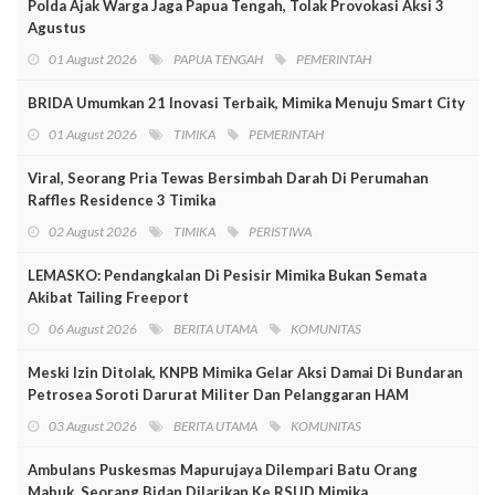
Polda Ajak Warga Jaga Papua Tengah, Tolak Provokasi Aksi 3
Agustus
01 August 2026
PAPUA TENGAH
PEMERINTAH
BRIDA Umumkan 21 Inovasi Terbaik, Mimika Menuju Smart City
01 August 2026
TIMIKA
PEMERINTAH
Viral, Seorang Pria Tewas Bersimbah Darah Di Perumahan
Raffles Residence 3 Timika
02 August 2026
TIMIKA
PERISTIWA
LEMASKO: Pendangkalan Di Pesisir Mimika Bukan Semata
Akibat Tailing Freeport
06 August 2026
BERITA UTAMA
KOMUNITAS
Meski Izin Ditolak, KNPB Mimika Gelar Aksi Damai Di Bundaran
Petrosea Soroti Darurat Militer Dan Pelanggaran HAM
03 August 2026
BERITA UTAMA
KOMUNITAS
Ambulans Puskesmas Mapurujaya Dilempari Batu Orang
Mabuk, Seorang Bidan Dilarikan Ke RSUD Mimika