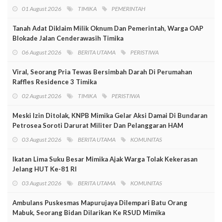
01 August 2026
TIMIKA
PEMERINTAH
Tanah Adat Diklaim Milik Oknum Dan Pemerintah, Warga OAP
Blokade Jalan Cenderawasih Timika
06 August 2026
BERITA UTAMA
PERISTIWA
Viral, Seorang Pria Tewas Bersimbah Darah Di Perumahan
Raffles Residence 3 Timika
02 August 2026
TIMIKA
PERISTIWA
Meski Izin Ditolak, KNPB Mimika Gelar Aksi Damai Di Bundaran
Petrosea Soroti Darurat Militer Dan Pelanggaran HAM
03 August 2026
BERITA UTAMA
KOMUNITAS
Ikatan Lima Suku Besar Mimika Ajak Warga Tolak Kekerasan
Jelang HUT Ke-81 RI
03 August 2026
BERITA UTAMA
KOMUNITAS
Ambulans Puskesmas Mapurujaya Dilempari Batu Orang
Mabuk, Seorang Bidan Dilarikan Ke RSUD Mimika