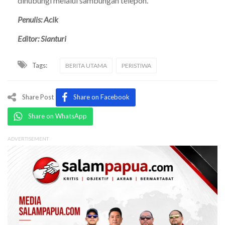
dihubungi melalui sambungan telepon.
Penulis: Acik
Editor: Sianturi
Tags:
BERITA UTAMA
PERISTIWA
Share Post
Share on Facebook
Share on WhatsApp
ADVERTISEMENT