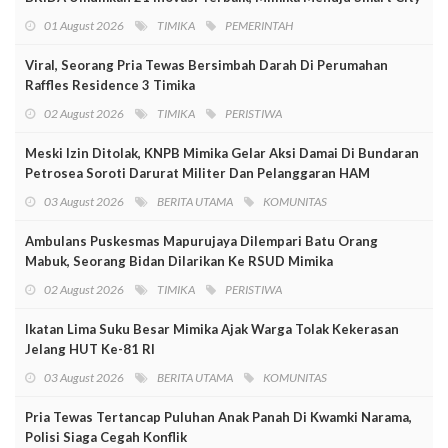
01 August 2026
TIMIKA
PEMERINTAH
Viral, Seorang Pria Tewas Bersimbah Darah Di Perumahan
Raffles Residence 3 Timika
02 August 2026
TIMIKA
PERISTIWA
Meski Izin Ditolak, KNPB Mimika Gelar Aksi Damai Di Bundaran
Petrosea Soroti Darurat Militer Dan Pelanggaran HAM
03 August 2026
BERITA UTAMA
KOMUNITAS
Ambulans Puskesmas Mapurujaya Dilempari Batu Orang
Mabuk, Seorang Bidan Dilarikan Ke RSUD Mimika
02 August 2026
TIMIKA
PERISTIWA
Ikatan Lima Suku Besar Mimika Ajak Warga Tolak Kekerasan
Jelang HUT Ke-81 RI
03 August 2026
BERITA UTAMA
KOMUNITAS
Pria Tewas Tertancap Puluhan Anak Panah Di Kwamki Narama,
Polisi Siaga Cegah Konflik