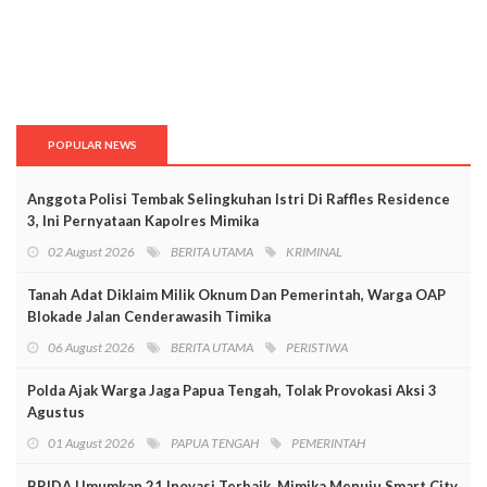
POPULAR NEWS
Anggota Polisi Tembak Selingkuhan Istri Di Raffles Residence
3, Ini Pernyataan Kapolres Mimika
02 August 2026
BERITA UTAMA
KRIMINAL
Tanah Adat Diklaim Milik Oknum Dan Pemerintah, Warga OAP
Blokade Jalan Cenderawasih Timika
06 August 2026
BERITA UTAMA
PERISTIWA
Polda Ajak Warga Jaga Papua Tengah, Tolak Provokasi Aksi 3
Agustus
01 August 2026
PAPUA TENGAH
PEMERINTAH
BRIDA Umumkan 21 Inovasi Terbaik, Mimika Menuju Smart City