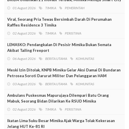
01 August 2026
TIMIKA
PEMERINTAH
Viral, Seorang Pria Tewas Bersimbah Darah Di Perumahan
Raffles Residence 3 Timika
02 August 2026
TIMIKA
PERISTIWA
LEMASKO: Pendangkalan Di Pesisir Mimika Bukan Semata
Akibat Tailing Freeport
06 August 2026
BERITA UTAMA
KOMUNITAS
Meski Izin Ditolak, KNPB Mimika Gelar Aksi Damai Di Bundaran
Petrosea Soroti Darurat Militer Dan Pelanggaran HAM
03 August 2026
BERITA UTAMA
KOMUNITAS
Ambulans Puskesmas Mapurujaya Dilempari Batu Orang
Mabuk, Seorang Bidan Dilarikan Ke RSUD Mimika
02 August 2026
TIMIKA
PERISTIWA
Ikatan Lima Suku Besar Mimika Ajak Warga Tolak Kekerasan
Jelang HUT Ke-81 RI