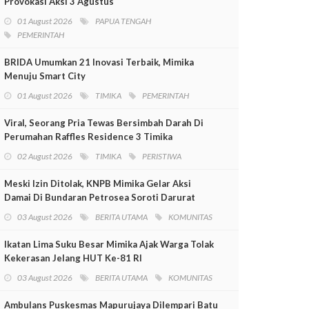
Provokasi Aksi 3 Agustus
01 August 2026
PAPUA TENGAH
PEMERINTAH
BRIDA Umumkan 21 Inovasi Terbaik, Mimika
Menuju Smart City
01 August 2026
TIMIKA
PEMERINTAH
Viral, Seorang Pria Tewas Bersimbah Darah Di
Perumahan Raffles Residence 3 Timika
02 August 2026
TIMIKA
PERISTIWA
Meski Izin Ditolak, KNPB Mimika Gelar Aksi
Damai Di Bundaran Petrosea Soroti Darurat
Militer Dan Pelanggaran HAM
03 August 2026
BERITA UTAMA
KOMUNITAS
Ikatan Lima Suku Besar Mimika Ajak Warga Tolak
Kekerasan Jelang HUT Ke-81 RI
03 August 2026
BERITA UTAMA
KOMUNITAS
Ambulans Puskesmas Mapurujaya Dilempari Batu