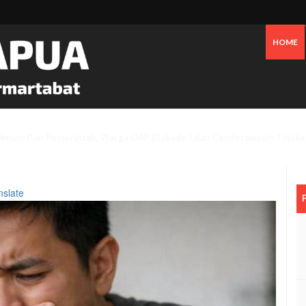
HOME
an Bensin Serta Perawatan Pribadi Picu Inflasi Timika Hingga Juli 2026
nslate