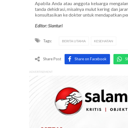
Apabila Anda atau anggota keluarga mengalami
tanda dehidrasi, misalnya mulut kering dan jara
konsultasikan ke dokter untuk mendapatkan pe
Editor: Sianturi
Tags:
BERITA UTAMA
KESEHATAN
Share Post
Share on Facebook
S
ADVERTISEMENT