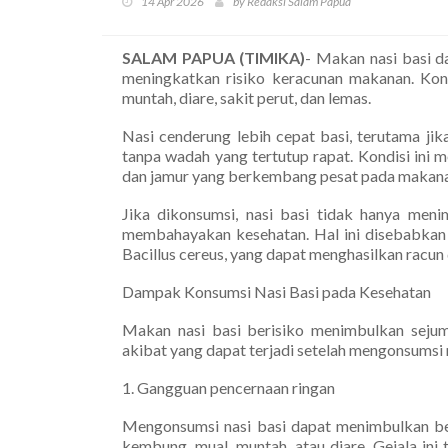
14 Apr 2026
by Redaksi Salam Papua
SALAM PAPUA (TIMIKA)
- Makan nasi basi 
meningkatkan risiko keracunan makanan. Kondi
muntah, diare, sakit perut, dan lemas.
Nasi cenderung lebih cepat basi, terutama jik
tanpa wadah yang tertutup rapat. Kondisi ini
dan jamur yang berkembang pesat pada makanan 
Jika dikonsumsi, nasi basi tidak hanya meni
membahayakan kesehatan. Hal ini disebabkan 
Bacillus cereus, yang dapat menghasilkan racu
Dampak Konsumsi Nasi Basi pada Kesehatan
Makan nasi basi berisiko menimbulkan sejum
akibat yang dapat terjadi setelah mengonsumsi n
1. Gangguan pencernaan ringan
Mengonsumsi nasi basi dapat menimbulkan ber
kembung, mual, muntah, atau diare. Gejala ini