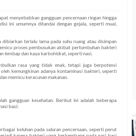
dapat menyebabkan gangguan pencernaan ringan hingga
si ini umumnya ditandai dengan gejala, seperti mual,
a dibiarkan terlalu lama pada suhu ruang atau disimpan
 memicu proses pembusukan akibat pertumbuhan bakteri
lembap dan kaya karbohidrat, seperti nasi.
mbulkan rasa yang tidak enak, tetapi juga berpotensi
oleh kemungkinan adanya kontaminasi bakteri, seperti
n dan memicu keracunan makanan.
lah gangguan kesehatan. Berikut ini adalah beberapa
asi basi:
AD
bagai keluhan pada saluran pencernaan, seperti perut
 terjadi karena bakteri yang berkembang pada nasi basi