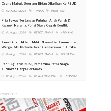
Orang Mabuk, Seorang Bidan Dilarikan Ke RSUD
Mimika
02 August 2026
TIMIKA
PERISTIWA
Pria Tewas Tertancap Puluhan Anak Panah Di
Kwamki Narama, Polisi Siaga Cegah Konflik
01 August 2026
BERITA UTAMA
KRIMINAL
Tanah Adat Diklaim Milik Oknum Dan Pemerintah,
Warga OAP Blokade Jalan Cenderawasih Timika
06 August 2026
BERITA UTAMA
PERISTIWA
Per 1 Agustus 2026, Pertamina Patra Niaga
Turunkan Harga Pertamax
01 August 2026
BERITA NASIONAL
EKONOMI
VERTISEMENT