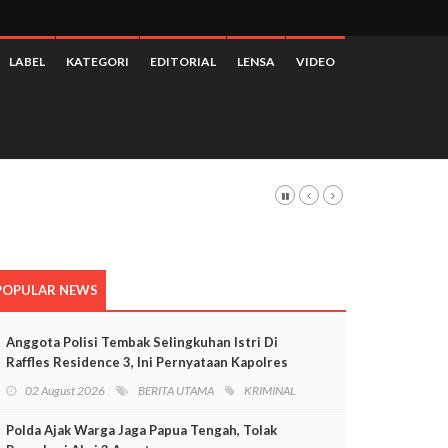
LABEL
KATEGORI
EDITORIAL
LENSA
VIDEO
 3,28 Persen
POPULAR NEWS
Anggota Polisi Tembak Selingkuhan Istri Di
Raffles Residence 3, Ini Pernyataan Kapolres
Mimika
02 August 2026
BERITA UTAMA
KRIMINAL
Polda Ajak Warga Jaga Papua Tengah, Tolak