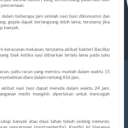
 pencernaan.
 dalam beberapa jam setelah nasi basi dikonsumsi dan
ng, gejala dapat berlangsung lebih lama, terutama jika
up banyak.
 keracunan makanan, terutama akibat bakteri Bacillus
ang biak ketika nasi dibiarkan terlalu lama pada suhu
 racun, yaitu racun yang memicu muntah dalam waktu 15
menyebabkan diare dalam rentang 816 jam.
n akibat nasi basi dapat mereda dalam waktu 24 jam.
nanganan medis mungkin diperlukan untuk mencegah
n cukup banyak atau daya tahan tubuh sedang menurun,
ran pencernaan (gastroenteritis). Kondisi ini biasanya