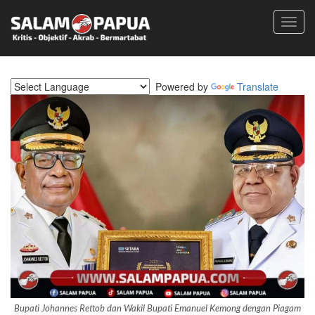
Toggl
navig
Powered by
Translate
Bupati Johannes Rettob dan Wakil Bupati Emanuel Kemong dengan Piagam