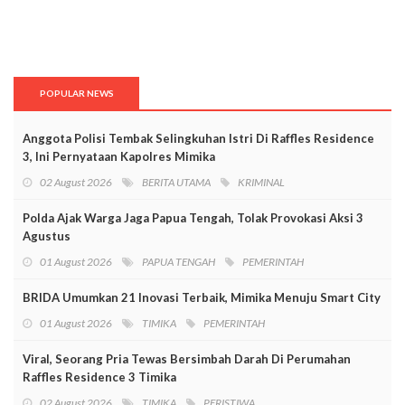
POPULAR NEWS
Anggota Polisi Tembak Selingkuhan Istri Di Raffles Residence
3, Ini Pernyataan Kapolres Mimika
02 August 2026
BERITA UTAMA
KRIMINAL
Polda Ajak Warga Jaga Papua Tengah, Tolak Provokasi Aksi 3
Agustus
01 August 2026
PAPUA TENGAH
PEMERINTAH
BRIDA Umumkan 21 Inovasi Terbaik, Mimika Menuju Smart City
01 August 2026
TIMIKA
PEMERINTAH
Viral, Seorang Pria Tewas Bersimbah Darah Di Perumahan
Raffles Residence 3 Timika
02 August 2026
TIMIKA
PERISTIWA