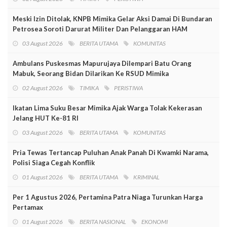
Meski Izin Ditolak, KNPB Mimika Gelar Aksi Damai Di Bundaran
Petrosea Soroti Darurat Militer Dan Pelanggaran HAM
03 August 2026
BERITA UTAMA
KOMUNITAS
Ambulans Puskesmas Mapurujaya Dilempari Batu Orang
Mabuk, Seorang Bidan Dilarikan Ke RSUD Mimika
02 August 2026
TIMIKA
PERISTIWA
Ikatan Lima Suku Besar Mimika Ajak Warga Tolak Kekerasan
Jelang HUT Ke-81 RI
03 August 2026
BERITA UTAMA
KOMUNITAS
Pria Tewas Tertancap Puluhan Anak Panah Di Kwamki Narama,
Polisi Siaga Cegah Konflik
01 August 2026
BERITA UTAMA
KRIMINAL
Per 1 Agustus 2026, Pertamina Patra Niaga Turunkan Harga
Pertamax
01 August 2026
BERITA NASIONAL
EKONOMI