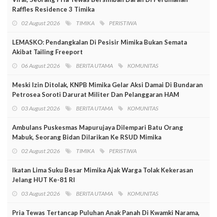
Raffles Residence 3 Timika
02 August 2026
TIMIKA
PERISTIWA
LEMASKO: Pendangkalan Di Pesisir Mimika Bukan Semata
Akibat Tailing Freeport
06 August 2026
BERITA UTAMA
KOMUNITAS
Meski Izin Ditolak, KNPB Mimika Gelar Aksi Damai Di Bundaran
Petrosea Soroti Darurat Militer Dan Pelanggaran HAM
03 August 2026
BERITA UTAMA
KOMUNITAS
Ambulans Puskesmas Mapurujaya Dilempari Batu Orang
Mabuk, Seorang Bidan Dilarikan Ke RSUD Mimika
02 August 2026
TIMIKA
PERISTIWA
Ikatan Lima Suku Besar Mimika Ajak Warga Tolak Kekerasan
Jelang HUT Ke-81 RI
03 August 2026
BERITA UTAMA
KOMUNITAS
Pria Tewas Tertancap Puluhan Anak Panah Di Kwamki Narama,