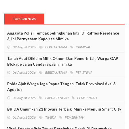
POPULAR NEWS
Anggota Polisi Tembak Selingkuhan Istri Di Raffles Residence
3, Ini Pernyataan Kapolres Mimika
02 August 2026
BERITA UTAMA
KRIMINAL
Tanah Adat Diklaim Milik Oknum Dan Pemerintah, Warga OAP
Blokade Jalan Cenderawasih Timika
06 August 2026
BERITA UTAMA
PERISTIWA
Polda Ajak Warga Jaga Papua Tengah, Tolak Provokasi Aksi 3
Agustus
01 August 2026
PAPUA TENGAH
PEMERINTAH
BRIDA Umumkan 21 Inovasi Terbaik, Mimika Menuju Smart City
01 August 2026
TIMIKA
PEMERINTAH
Viral, Seorang Pria Tewas Bersimbah Darah Di Perumahan