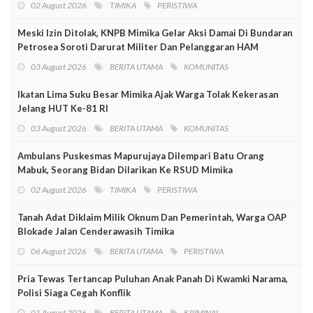
02 August 2026
TIMIKA
PERISTIWA
Meski Izin Ditolak, KNPB Mimika Gelar Aksi Damai Di Bundaran
Petrosea Soroti Darurat Militer Dan Pelanggaran HAM
03 August 2026
BERITA UTAMA
KOMUNITAS
Ikatan Lima Suku Besar Mimika Ajak Warga Tolak Kekerasan
Jelang HUT Ke-81 RI
03 August 2026
BERITA UTAMA
KOMUNITAS
Ambulans Puskesmas Mapurujaya Dilempari Batu Orang
Mabuk, Seorang Bidan Dilarikan Ke RSUD Mimika
02 August 2026
TIMIKA
PERISTIWA
Tanah Adat Diklaim Milik Oknum Dan Pemerintah, Warga OAP
Blokade Jalan Cenderawasih Timika
06 August 2026
BERITA UTAMA
PERISTIWA
Pria Tewas Tertancap Puluhan Anak Panah Di Kwamki Narama,
Polisi Siaga Cegah Konflik
01 August 2026
BERITA UTAMA
KRIMINAL