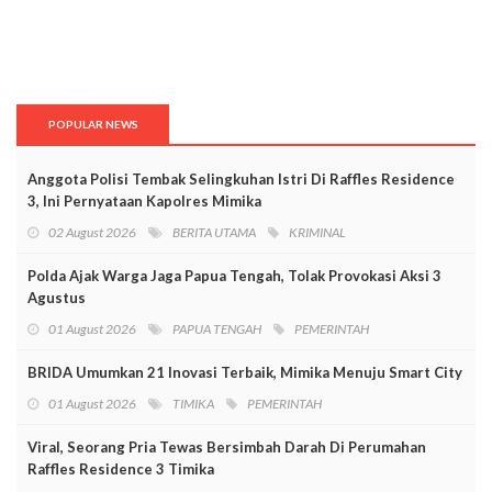
POPULAR NEWS
Anggota Polisi Tembak Selingkuhan Istri Di Raffles Residence
3, Ini Pernyataan Kapolres Mimika
02 August 2026
BERITA UTAMA
KRIMINAL
Polda Ajak Warga Jaga Papua Tengah, Tolak Provokasi Aksi 3
Agustus
01 August 2026
PAPUA TENGAH
PEMERINTAH
BRIDA Umumkan 21 Inovasi Terbaik, Mimika Menuju Smart City
01 August 2026
TIMIKA
PEMERINTAH
Viral, Seorang Pria Tewas Bersimbah Darah Di Perumahan
Raffles Residence 3 Timika