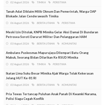
02 August 2026
TIMIKA
PERISTIWA
Tanah Adat Diklaim Milik Oknum Dan Pemerintah, Warga OAP
Blokade Jalan Cenderawasih Timika
06 August 2026
BERITA UTAMA
PERISTIWA
Meski Izin Ditolak, KNPB Mimika Gelar Aksi Damai Di Bundaran
Petrosea Soroti Darurat Militer Dan Pelanggaran HAM
03 August 2026
BERITA UTAMA
KOMUNITAS
Ambulans Puskesmas Mapurujaya Dilempari Batu Orang
Mabuk, Seorang Bidan Dilarikan Ke RSUD Mimika
02 August 2026
TIMIKA
PERISTIWA
Ikatan Lima Suku Besar Mimika Ajak Warga Tolak Kekerasan
Jelang HUT Ke-81 RI
03 August 2026
BERITA UTAMA
KOMUNITAS
Pria Tewas Tertancap Puluhan Anak Panah Di Kwamki Narama,
Polisi Siaga Cegah Konflik