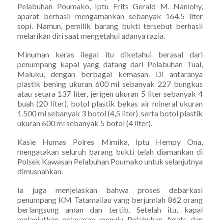
Pelabuhan Poumako, Iptu Frits Gerald M. Nanlohy,
aparat berhasil mengamankan sebanyak 164,5 liter
sopi. Namun, pemilik barang bukti tersebut berhasil
melarikan diri saat mengetahui adanya razia.
Minuman keras ilegal itu diketahui berasal dari
penumpang kapal yang datang dari Pelabuhan Tual,
Maluku, dengan berbagai kemasan. Di antaranya
plastik bening ukuran 600 ml sebanyak 227 bungkus
atau setara 137 liter, jerigen ukuran 5 liter sebanyak 4
buah (20 liter), botol plastik bekas air mineral ukuran
1.500 ml sebanyak 3 botol (4,5 liter), serta botol plastik
ukuran 600 ml sebanyak 5 botol (4 liter).
Kasie Humas Polres Mimika, Iptu Hempy Ona,
mengatakan seluruh barang bukti telah diamankan di
Polsek Kawasan Pelabuhan Poumako untuk selanjutnya
dimusnahkan.
Ia juga menjelaskan bahwa proses debarkasi
penumpang KM Tatamailau yang berjumlah 862 orang
berlangsung aman dan tertib. Setelah itu, kapal
melanjutkan pelayaran menuju Pelabuhan Agats dan