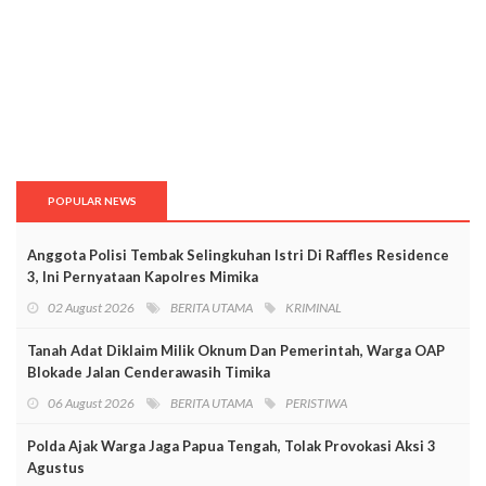
POPULAR NEWS
Anggota Polisi Tembak Selingkuhan Istri Di Raffles Residence
3, Ini Pernyataan Kapolres Mimika
02 August 2026
BERITA UTAMA
KRIMINAL
Tanah Adat Diklaim Milik Oknum Dan Pemerintah, Warga OAP
Blokade Jalan Cenderawasih Timika
06 August 2026
BERITA UTAMA
PERISTIWA
Polda Ajak Warga Jaga Papua Tengah, Tolak Provokasi Aksi 3
Agustus