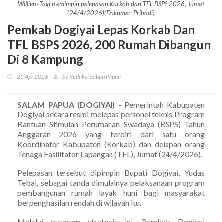
Williem Tagi memimpin pelepasan Korkab dan TFL BSPS 2026, Jumat
(24/4/2026)(Dokumen Pribadi)
Pemkab Dogiyai Lepas Korkab Dan
TFL BSPS 2026, 200 Rumah Dibangun
Di 8 Kampung
25 Apr 2026
by Redaksi Salam Papua
SALAM PAPUA (DOGIYAI)
- Pemerintah Kabupaten
Dogiyai secara resmi melepas personel teknis Program
Bantuan Stimulan Perumahan Swadaya (BSPS) Tahun
Anggaran 2026 yang terdiri dari satu orang
Koordinator Kabupaten (Korkab) dan delapan orang
Tenaga Fasilitator Lapangan (TFL), Jumat (24/4/2026).
Pelepasan tersebut dipimpin Bupati Dogiyai, Yudas
Tebai, sebagai tanda dimulainya pelaksanaan program
pembangunan rumah layak huni bagi masyarakat
berpenghasilan rendah di wilayah itu.
Melalui program strategis ini, Pemkab Dogiyai