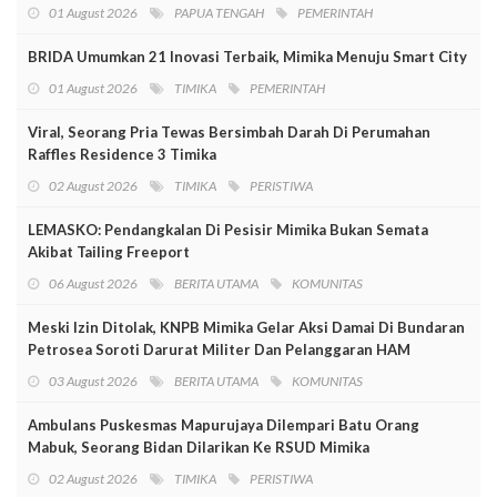
01 August 2026
PAPUA TENGAH
PEMERINTAH
BRIDA Umumkan 21 Inovasi Terbaik, Mimika Menuju Smart City
01 August 2026
TIMIKA
PEMERINTAH
Viral, Seorang Pria Tewas Bersimbah Darah Di Perumahan
Raffles Residence 3 Timika
02 August 2026
TIMIKA
PERISTIWA
LEMASKO: Pendangkalan Di Pesisir Mimika Bukan Semata
Akibat Tailing Freeport
06 August 2026
BERITA UTAMA
KOMUNITAS
Meski Izin Ditolak, KNPB Mimika Gelar Aksi Damai Di Bundaran
Petrosea Soroti Darurat Militer Dan Pelanggaran HAM
03 August 2026
BERITA UTAMA
KOMUNITAS
Ambulans Puskesmas Mapurujaya Dilempari Batu Orang
Mabuk, Seorang Bidan Dilarikan Ke RSUD Mimika
02 August 2026
TIMIKA
PERISTIWA