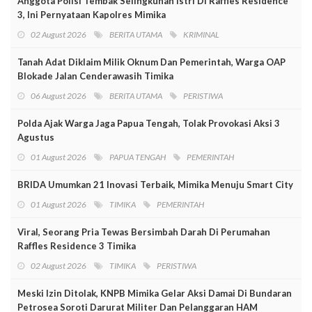
Anggota Polisi Tembak Selingkuhan Istri Di Raffles Residence
3, Ini Pernyataan Kapolres Mimika
02 August 2026
BERITA UTAMA
KRIMINAL
Tanah Adat Diklaim Milik Oknum Dan Pemerintah, Warga OAP
Blokade Jalan Cenderawasih Timika
06 August 2026
BERITA UTAMA
PERISTIWA
Polda Ajak Warga Jaga Papua Tengah, Tolak Provokasi Aksi 3
Agustus
01 August 2026
PAPUA TENGAH
PEMERINTAH
BRIDA Umumkan 21 Inovasi Terbaik, Mimika Menuju Smart City
01 August 2026
TIMIKA
PEMERINTAH
Viral, Seorang Pria Tewas Bersimbah Darah Di Perumahan
Raffles Residence 3 Timika
02 August 2026
TIMIKA
PERISTIWA
Meski Izin Ditolak, KNPB Mimika Gelar Aksi Damai Di Bundaran
Petrosea Soroti Darurat Militer Dan Pelanggaran HAM