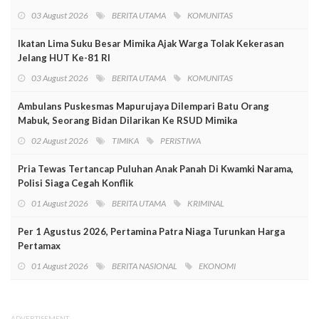
03 August 2026
BERITA UTAMA
KOMUNITAS
Ikatan Lima Suku Besar Mimika Ajak Warga Tolak Kekerasan
Jelang HUT Ke-81 RI
03 August 2026
BERITA UTAMA
KOMUNITAS
Ambulans Puskesmas Mapurujaya Dilempari Batu Orang
Mabuk, Seorang Bidan Dilarikan Ke RSUD Mimika
02 August 2026
TIMIKA
PERISTIWA
Pria Tewas Tertancap Puluhan Anak Panah Di Kwamki Narama,
Polisi Siaga Cegah Konflik
01 August 2026
BERITA UTAMA
KRIMINAL
Per 1 Agustus 2026, Pertamina Patra Niaga Turunkan Harga
Pertamax
01 August 2026
BERITA NASIONAL
EKONOMI
ADVERTISEMENT