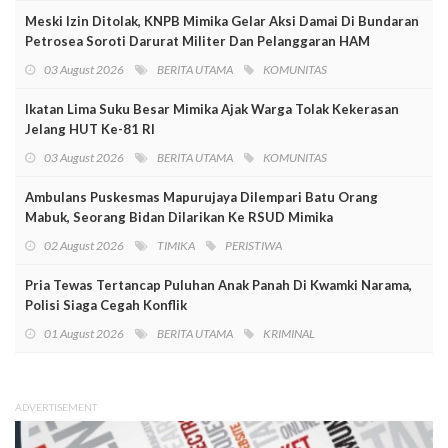
Meski Izin Ditolak, KNPB Mimika Gelar Aksi Damai Di Bundaran
Petrosea Soroti Darurat Militer Dan Pelanggaran HAM
03 August 2026
BERITA UTAMA
KOMUNITAS
Ikatan Lima Suku Besar Mimika Ajak Warga Tolak Kekerasan
Jelang HUT Ke-81 RI
03 August 2026
BERITA UTAMA
KOMUNITAS
Ambulans Puskesmas Mapurujaya Dilempari Batu Orang
Mabuk, Seorang Bidan Dilarikan Ke RSUD Mimika
02 August 2026
TIMIKA
PERISTIWA
Pria Tewas Tertancap Puluhan Anak Panah Di Kwamki Narama,
Polisi Siaga Cegah Konflik
01 August 2026
BERITA UTAMA
KRIMINAL
ADVERTISEMENT