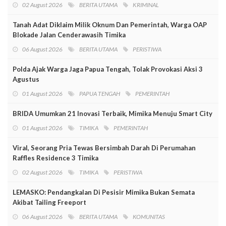
02 August 2026
BERITA UTAMA
KRIMINAL
Tanah Adat Diklaim Milik Oknum Dan Pemerintah, Warga OAP
Blokade Jalan Cenderawasih Timika
06 August 2026
BERITA UTAMA
PERISTIWA
Polda Ajak Warga Jaga Papua Tengah, Tolak Provokasi Aksi 3
Agustus
01 August 2026
PAPUA TENGAH
PEMERINTAH
BRIDA Umumkan 21 Inovasi Terbaik, Mimika Menuju Smart City
01 August 2026
TIMIKA
PEMERINTAH
Viral, Seorang Pria Tewas Bersimbah Darah Di Perumahan
Raffles Residence 3 Timika
02 August 2026
TIMIKA
PERISTIWA
LEMASKO: Pendangkalan Di Pesisir Mimika Bukan Semata
Akibat Tailing Freeport
06 August 2026
BERITA UTAMA
KOMUNITAS