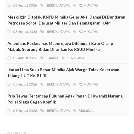
06 August 2026
BERITA UTAMA
KOMUNITAS
Meski Izin Ditolak, KNPB Mimika Gelar Aksi Damai Di Bundaran
Petrosea Soroti Darurat Militer Dan Pelanggaran HAM
03 August 2026
BERITA UTAMA
KOMUNITAS
Ambulans Puskesmas Mapurujaya Dilempari Batu Orang
Mabuk, Seorang Bidan Dilarikan Ke RSUD Mimika
02 August 2026
TIMIKA
PERISTIWA
Ikatan Lima Suku Besar Mimika Ajak Warga Tolak Kekerasan
Jelang HUT Ke-81 RI
03 August 2026
BERITA UTAMA
KOMUNITAS
Pria Tewas Tertancap Puluhan Anak Panah Di Kwamki Narama,
Polisi Siaga Cegah Konflik
01 August 2026
BERITA UTAMA
KRIMINAL
ADVERTISEMENT