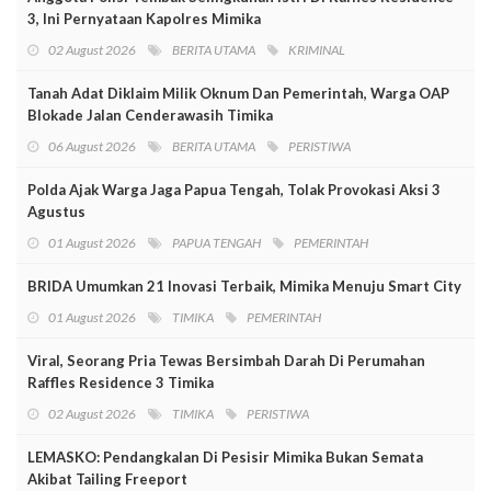
3, Ini Pernyataan Kapolres Mimika
02 August 2026
BERITA UTAMA
KRIMINAL
Tanah Adat Diklaim Milik Oknum Dan Pemerintah, Warga OAP
Blokade Jalan Cenderawasih Timika
06 August 2026
BERITA UTAMA
PERISTIWA
Polda Ajak Warga Jaga Papua Tengah, Tolak Provokasi Aksi 3
Agustus
01 August 2026
PAPUA TENGAH
PEMERINTAH
BRIDA Umumkan 21 Inovasi Terbaik, Mimika Menuju Smart City
01 August 2026
TIMIKA
PEMERINTAH
Viral, Seorang Pria Tewas Bersimbah Darah Di Perumahan
Raffles Residence 3 Timika
02 August 2026
TIMIKA
PERISTIWA
LEMASKO: Pendangkalan Di Pesisir Mimika Bukan Semata
Akibat Tailing Freeport