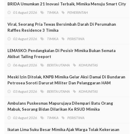
BRIDA Umumkan 21 Inovasi Terbaik, Mimika Menuju Smart City
01 August 2026
TIMIKA
PEMERINTAH
Viral, Seorang Pria Tewas Bersimbah Darah Di Perumahan
Raffles Residence 3 Timika
02 August 2026
TIMIKA
PERISTIWA
LEMASKO: Pendangkalan Di Pesisir Mimika Bukan Semata
Akibat Tailing Freeport
06 August 2026
BERITA UTAMA
KOMUNITAS
Meski Izin Ditolak, KNPB Mimika Gelar Aksi Damai Di Bundaran
Petrosea Soroti Darurat Militer Dan Pelanggaran HAM
03 August 2026
BERITA UTAMA
KOMUNITAS
Ambulans Puskesmas Mapurujaya Dilempari Batu Orang
Mabuk, Seorang Bidan Dilarikan Ke RSUD Mimika
02 August 2026
TIMIKA
PERISTIWA
Ikatan Lima Suku Besar Mimika Ajak Warga Tolak Kekerasan