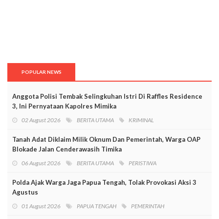
POPULAR NEWS
Anggota Polisi Tembak Selingkuhan Istri Di Raffles Residence
3, Ini Pernyataan Kapolres Mimika
02 August 2026
BERITA UTAMA
KRIMINAL
Tanah Adat Diklaim Milik Oknum Dan Pemerintah, Warga OAP
Blokade Jalan Cenderawasih Timika
06 August 2026
BERITA UTAMA
PERISTIWA
Polda Ajak Warga Jaga Papua Tengah, Tolak Provokasi Aksi 3
Agustus
01 August 2026
PAPUA TENGAH
PEMERINTAH