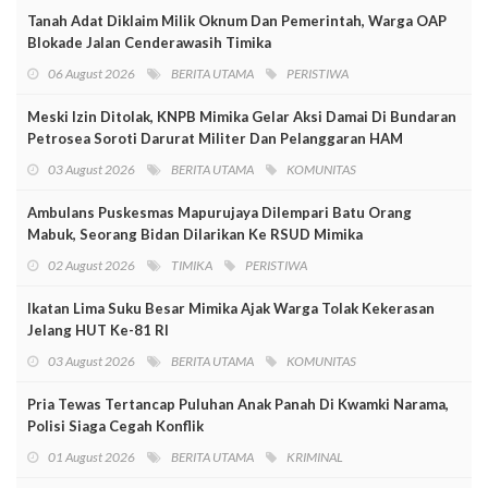
Tanah Adat Diklaim Milik Oknum Dan Pemerintah, Warga OAP
Blokade Jalan Cenderawasih Timika
06 August 2026
BERITA UTAMA
PERISTIWA
Meski Izin Ditolak, KNPB Mimika Gelar Aksi Damai Di Bundaran
Petrosea Soroti Darurat Militer Dan Pelanggaran HAM
03 August 2026
BERITA UTAMA
KOMUNITAS
Ambulans Puskesmas Mapurujaya Dilempari Batu Orang
Mabuk, Seorang Bidan Dilarikan Ke RSUD Mimika
02 August 2026
TIMIKA
PERISTIWA
Ikatan Lima Suku Besar Mimika Ajak Warga Tolak Kekerasan
Jelang HUT Ke-81 RI
03 August 2026
BERITA UTAMA
KOMUNITAS
Pria Tewas Tertancap Puluhan Anak Panah Di Kwamki Narama,
Polisi Siaga Cegah Konflik
01 August 2026
BERITA UTAMA
KRIMINAL