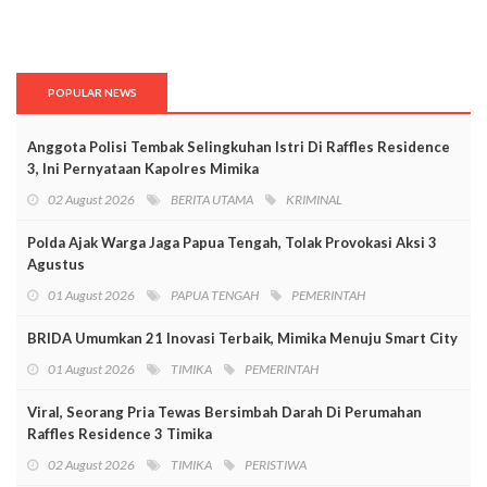
POPULAR NEWS
Anggota Polisi Tembak Selingkuhan Istri Di Raffles Residence
3, Ini Pernyataan Kapolres Mimika
02 August 2026
BERITA UTAMA
KRIMINAL
Polda Ajak Warga Jaga Papua Tengah, Tolak Provokasi Aksi 3
Agustus
01 August 2026
PAPUA TENGAH
PEMERINTAH
BRIDA Umumkan 21 Inovasi Terbaik, Mimika Menuju Smart City
01 August 2026
TIMIKA
PEMERINTAH
Viral, Seorang Pria Tewas Bersimbah Darah Di Perumahan
Raffles Residence 3 Timika
02 August 2026
TIMIKA
PERISTIWA