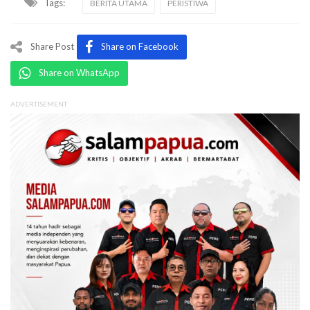
Tags:
BERITA UTAMA
PERISTIWA
Share Post
Share on Facebook
Share on WhatsApp
ADVERTISEMENT