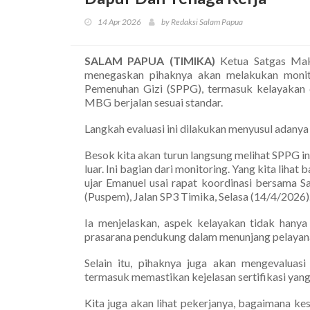
14 Apr 2026
by Redaksi Salam Papua
SALAM PAPUA (TIMIKA)
Ketua Satgas Mak
menegaskan pihaknya akan melakukan monito
Pemenuhan Gizi (SPPG), termasuk kelayakan 
MBG berjalan sesuai standar.
Langkah evaluasi ini dilakukan menyusul adanya 
Besok kita akan turun langsung melihat SPPG i
luar. Ini bagian dari monitoring. Yang kita liha
ujar Emanuel usai rapat koordinasi bersama 
(Puspem), Jalan SP3 Timika, Selasa (14/4/2026)
Ia menjelaskan, aspek kelayakan tidak hanya 
prasarana pendukung dalam menunjang pelayanan
Selain itu, pihaknya juga akan mengevaluasi
termasuk memastikan kejelasan sertifikasi yang 
Kita juga akan lihat pekerjanya, bagaimana kes