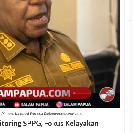
G) Mimika, Emanuel Kemong (Salampapua.com/Evita)
toring SPPG, Fokus Kelayakan