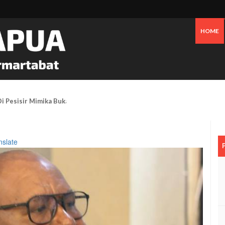
HOME
 Pesisir Mimika Bukan Semata Akibat Tailing Freeport
nslate