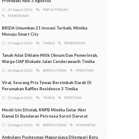
Provokasi Aksi 3 Agustus
01 August 2026
PAPUA TENGAH
PEMERINTAH
BRIDA Umumkan 21 Inovasi Terbaik, Mimika
Menuju Smart City
01 August 2026
TIMIKA
PEMERINTAH
Tanah Adat Diklaim Milik Oknum Dan Pemerintah,
Warga OAP Blokade Jalan Cenderawasih Timika
06 August 2026
BERITA UTAMA
PERISTIWA
Viral, Seorang Pria Tewas Bersimbah Darah Di
Perumahan Raffles Residence 3 Timika
02 August 2026
TIMIKA
PERISTIWA
Meski Izin Ditolak, KNPB Mimika Gelar Aksi
Damai Di Bundaran Petrosea Soroti Darurat
Militer Dan Pelanggaran HAM
03 August 2026
BERITA UTAMA
KOMUNITAS
Ambulans Puskesmas Mapurujaya Dilempari Batu