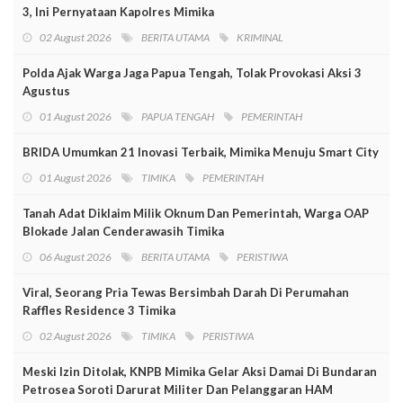
3, Ini Pernyataan Kapolres Mimika
02 August 2026
BERITA UTAMA
KRIMINAL
Polda Ajak Warga Jaga Papua Tengah, Tolak Provokasi Aksi 3
Agustus
01 August 2026
PAPUA TENGAH
PEMERINTAH
BRIDA Umumkan 21 Inovasi Terbaik, Mimika Menuju Smart City
01 August 2026
TIMIKA
PEMERINTAH
Tanah Adat Diklaim Milik Oknum Dan Pemerintah, Warga OAP
Blokade Jalan Cenderawasih Timika
06 August 2026
BERITA UTAMA
PERISTIWA
Viral, Seorang Pria Tewas Bersimbah Darah Di Perumahan
Raffles Residence 3 Timika
02 August 2026
TIMIKA
PERISTIWA
Meski Izin Ditolak, KNPB Mimika Gelar Aksi Damai Di Bundaran
Petrosea Soroti Darurat Militer Dan Pelanggaran HAM