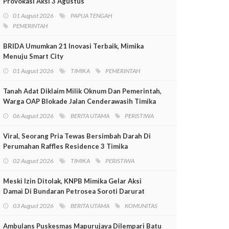
Provokasi Aksi 3 Agustus
01 August 2026
PAPUA TENGAH
PEMERINTAH
BRIDA Umumkan 21 Inovasi Terbaik, Mimika
Menuju Smart City
01 August 2026
TIMIKA
PEMERINTAH
Tanah Adat Diklaim Milik Oknum Dan Pemerintah,
Warga OAP Blokade Jalan Cenderawasih Timika
06 August 2026
BERITA UTAMA
PERISTIWA
Viral, Seorang Pria Tewas Bersimbah Darah Di
Perumahan Raffles Residence 3 Timika
02 August 2026
TIMIKA
PERISTIWA
Meski Izin Ditolak, KNPB Mimika Gelar Aksi
Damai Di Bundaran Petrosea Soroti Darurat
Militer Dan Pelanggaran HAM
03 August 2026
BERITA UTAMA
KOMUNITAS
Ambulans Puskesmas Mapurujaya Dilempari Batu