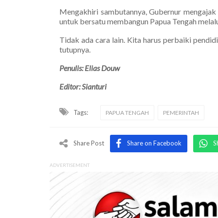
Mengakhiri sambutannya, Gubernur mengajak 
untuk bersatu membangun Papua Tengah melalui
Tidak ada cara lain. Kita harus perbaiki pendi
tutupnya.
Penulis: Elias Douw
Editor: Sianturi
Tags:
PAPUA TENGAH
PEMERINTAH
Share Post
Share on Facebook
S
ADVERTISEMENT