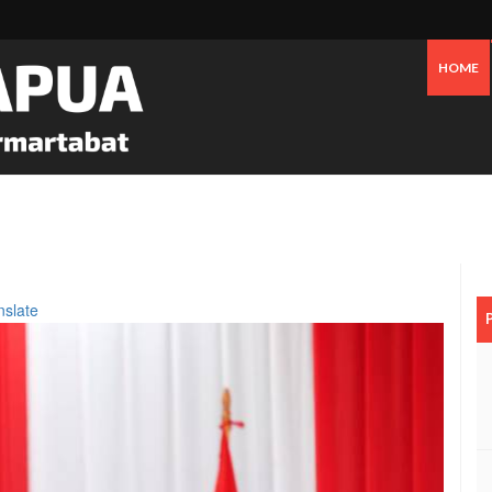
HOME
 Pesisir Mimika Bukan Semata Akibat Tailing Freeport
nslate