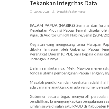
Tekankan Integritas Data
20 Apr 2026
by Redaksi Salam Papua
SALAM PAPUA (NABIRE)
Seminar dan forum
Kesehatan Provinsi Papua Tengah digelar ole
Pigai, di Auditorium RRI Nabire, Senin (20/4/20
Kegiatan yang mengusung tema Harapan Papu
dibuka langsung oleh Gubernur Papua Teng
Perangkat Daerah (OPD), para kepala dinas ka
undangan lainnya.
Dalam sambutannya, Meki Nawipa menegaska
fondasi utama pembangunan Papua Tengah yang h
Masalah pendidikan dan kesehatan adalah hal 
ada yang melanjutkan, dan ada yang menyelesaik
Gubernur secara tegas menyoroti persoalan 
pendidikan. Ia mengungkapkan pengalaman saat
jumlah siswa di salah satu PAUD di Kabupaten P