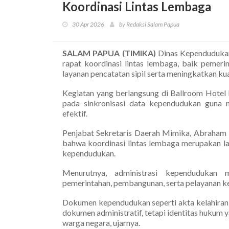
Koordinasi Lintas Lembaga
30 Apr 2026
by Redaksi Salam Papua
SALAM PAPUA (TIMIKA)
Dinas Kependudukan
rapat koordinasi lintas lembaga, baik pemer
layanan pencatatan sipil serta meningkatkan kua
Kegiatan yang berlangsung di Ballroom Hotel 
pada sinkronisasi data kependudukan guna 
efektif.
Penjabat Sekretaris Daerah Mimika, Abraham
bahwa koordinasi lintas lembaga merupakan la
kependudukan.
Menurutnya, administrasi kependudukan 
pemerintahan, pembangunan, serta pelayanan k
Dokumen kependudukan seperti akta kelahiran,
dokumen administratif, tetapi identitas hukum
warga negara, ujarnya.