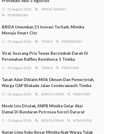
Provokasi Aksi 3 Agustus
01 August 2026
PAPUA TENGAH
PEMERINTAH
BRIDA Umumkan 21 Inovasi Terbaik, Mimika
Menuju Smart City
01 August 2026
TIMIKA
PEMERINTAH
Viral, Seorang Pria Tewas Bersimbah Darah Di
Perumahan Raffles Residence 3 Timika
02 August 2026
TIMIKA
PERISTIWA
Tanah Adat Diklaim Milik Oknum Dan Pemerintah,
Warga OAP Blokade Jalan Cenderawasih Timika
06 August 2026
BERITA UTAMA
PERISTIWA
Meski Izin Ditolak, KNPB Mimika Gelar Aksi
Damai Di Bundaran Petrosea Soroti Darurat
Militer Dan Pelanggaran HAM
03 August 2026
BERITA UTAMA
KOMUNITAS
Ikatan Lima Suku Besar Mimika Ajak Warga Tolak