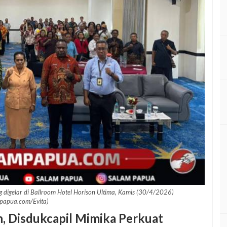
 digelar di Ballroom Hotel Horison Ultima, Kamis (30/4/2026)
papua.com/Evita)
n, Disdukcapil Mimika Perkuat