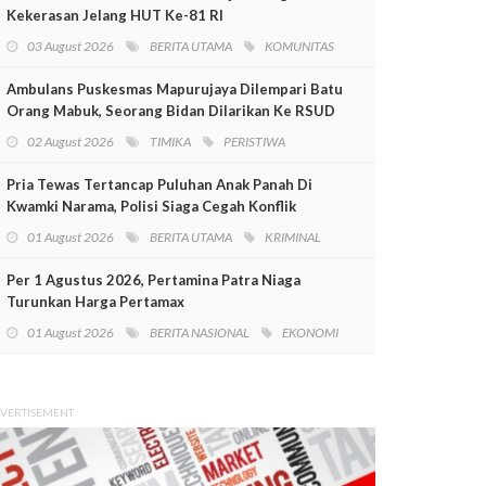
Kekerasan Jelang HUT Ke-81 RI
03 August 2026
BERITA UTAMA
KOMUNITAS
Ambulans Puskesmas Mapurujaya Dilempari Batu
Orang Mabuk, Seorang Bidan Dilarikan Ke RSUD
Mimika
02 August 2026
TIMIKA
PERISTIWA
Pria Tewas Tertancap Puluhan Anak Panah Di
Kwamki Narama, Polisi Siaga Cegah Konflik
01 August 2026
BERITA UTAMA
KRIMINAL
Per 1 Agustus 2026, Pertamina Patra Niaga
Turunkan Harga Pertamax
01 August 2026
BERITA NASIONAL
EKONOMI
VERTISEMENT