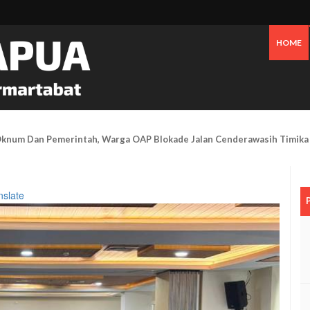
HOME
 Pesisir Mimika Bukan Semata Akibat Tailing Freeport
nslate