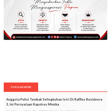
POPULAR NEWS
Anggota Polisi Tembak Selingkuhan Istri Di Raffles Residence
3, Ini Pernyataan Kapolres Mimika