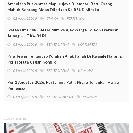
Ambulans Puskesmas Mapurujaya Dilempari Batu Orang
Mabuk, Seorang Bidan Dilarikan Ke RSUD Mimika
02 August 2026
TIMIKA
PERISTIWA
Ikatan Lima Suku Besar Mimika Ajak Warga Tolak Kekerasan
Jelang HUT Ke-81 RI
03 August 2026
BERITA UTAMA
KOMUNITAS
Pria Tewas Tertancap Puluhan Anak Panah Di Kwamki Narama,
Polisi Siaga Cegah Konflik
01 August 2026
BERITA UTAMA
KRIMINAL
Per 1 Agustus 2026, Pertamina Patra Niaga Turunkan Harga
Pertamax
01 August 2026
BERITA NASIONAL
EKONOMI
ADVERTISEMENT