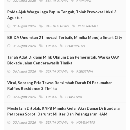
02 August 2026
BERITA UTAMA
KRIMINAL
Polda Ajak Warga Jaga Papua Tengah, Tolak Provokasi Aksi 3
Agustus
01 August 2026
PAPUA TENGAH
PEMERINTAH
BRIDA Umumkan 21 Inovasi Terbaik, Mimika Menuju Smart City
01 August 2026
TIMIKA
PEMERINTAH
Tanah Adat Diklaim Milik Oknum Dan Pemerintah, Warga OAP
Blokade Jalan Cenderawasih Timika
06 August 2026
BERITA UTAMA
PERISTIWA
Viral, Seorang Pria Tewas Bersimbah Darah Di Perumahan
Raffles Residence 3 Timika
02 August 2026
TIMIKA
PERISTIWA
Meski Izin Ditolak, KNPB Mimika Gelar Aksi Damai Di Bundaran
Petrosea Soroti Darurat Militer Dan Pelanggaran HAM
03 August 2026
BERITA UTAMA
KOMUNITAS