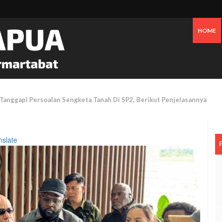
HOME
 Oknum Dan Pemerintah, Warga OAP Blokade Jalan Cenderawasih Timika
nslate