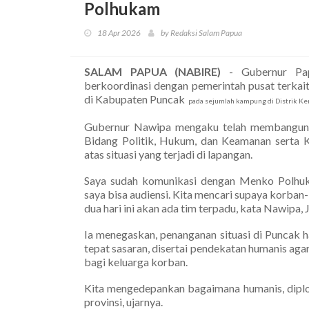
Polhukam
18 Apr 2026
by Redaksi Salam Papua
SALAM PAPUA (NABIRE)
- Gubernur Pa
berkoordinasi dengan pemerintah pusat terkai
di Kabupaten Puncak
pada sejumlah kampung di Distrik Kem
Gubernur Nawipa mengaku telah membangun k
Bidang Politik, Hukum, dan Keamanan serta K
atas situasi yang terjadi di lapangan.
Saya sudah komunikasi dengan Menko Polhuk
saya bisa audiensi. Kita mencari supaya korban-
dua hari ini akan ada tim terpadu, kata Nawipa,
Ia menegaskan, penanganan situasi di Puncak 
tepat sasaran, disertai pendekatan humanis a
bagi keluarga korban.
Kita mengedepankan bagaimana humanis, diplom
provinsi, ujarnya.