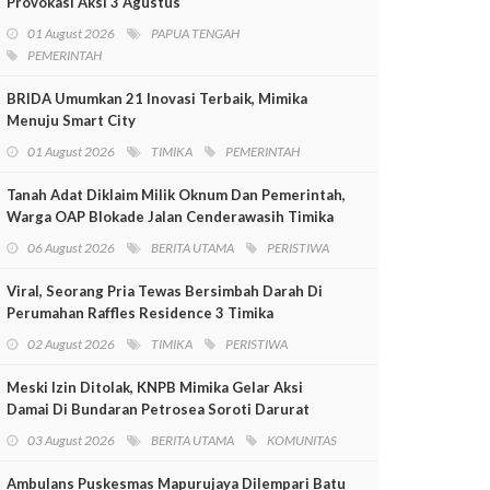
Provokasi Aksi 3 Agustus
01 August 2026
PAPUA TENGAH
PEMERINTAH
BRIDA Umumkan 21 Inovasi Terbaik, Mimika
Menuju Smart City
01 August 2026
TIMIKA
PEMERINTAH
Tanah Adat Diklaim Milik Oknum Dan Pemerintah,
Warga OAP Blokade Jalan Cenderawasih Timika
06 August 2026
BERITA UTAMA
PERISTIWA
Viral, Seorang Pria Tewas Bersimbah Darah Di
Perumahan Raffles Residence 3 Timika
02 August 2026
TIMIKA
PERISTIWA
Meski Izin Ditolak, KNPB Mimika Gelar Aksi
Damai Di Bundaran Petrosea Soroti Darurat
Militer Dan Pelanggaran HAM
03 August 2026
BERITA UTAMA
KOMUNITAS
Ambulans Puskesmas Mapurujaya Dilempari Batu