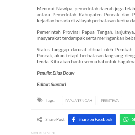
Menurut Nawipa, pemerintah daerah juga telah
antara Pemerintah Kabupaten Puncak dan P
kejadian berada di wilayah perbatasan kedua da
Pemerintah Provinsi Papua Tengah, lanjutny
masyarakat terdampak serta meringankan beban
Status tanggap darurat dibuat oleh Pemkab 
Puncak, akan tetapi berbatasan langsung deng
tenda. Kita akan bantu semua hal untuk bagaim
Penulis: Elias Douw
Editor: Sianturi
Tags:
PAPUA TENGAH
PERISTIWA
Share Post
Share on Facebook
S
ADVERTISEMENT