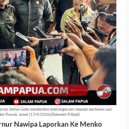
rnur Deinas Geley memberikan keterangan pers kepada wartawan usai
ten Puncak, Jumat (17/4/2026)(Dokumen Pribadi)
ernur Nawipa Laporkan Ke Menko