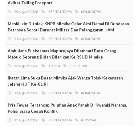
Akibat Tailing Freeport
06 August 2026
BERITA UTAMA
KOMUNITAS
Meski Izin Ditolak, KNPB Mimika Gelar Aksi Damai Di Bundaran
Petrosea Soroti Darurat Militer Dan Pelanggaran HAM
03 August 2026
BERITA UTAMA
KOMUNITAS
Ambulans Puskesmas Mapurujaya Dilempari Batu Orang
Mabuk, Seorang Bidan Dilarikan Ke RSUD Mimika
02 August 2026
TIMIKA
PERISTIWA
Ikatan Lima Suku Besar Mimika Ajak Warga Tolak Kekerasan
Jelang HUT Ke-81 RI
03 August 2026
BERITA UTAMA
KOMUNITAS
Pria Tewas Tertancap Puluhan Anak Panah Di Kwamki Narama,
Polisi Siaga Cegah Konflik
01 August 2026
BERITA UTAMA
KRIMINAL