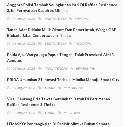
Anggota Polisi Tembak Selingkuhan Istri Di Raffles Residence
3, Ini Pernyataan Kapolres Mimika
02 August 2026
BERITA UTAMA
KRIMINAL
Tanah Adat Diklaim Milik Oknum Dan Pemerintah, Warga OAP
Blokade Jalan Cenderawasih Timika
06 August 2026
BERITA UTAMA
PERISTIWA
Polda Ajak Warga Jaga Papua Tengah, Tolak Provokasi Aksi 3
Agustus
01 August 2026
PAPUA TENGAH
PEMERINTAH
BRIDA Umumkan 21 Inovasi Terbaik, Mimika Menuju Smart City
01 August 2026
TIMIKA
PEMERINTAH
Viral, Seorang Pria Tewas Bersimbah Darah Di Perumahan
Raffles Residence 3 Timika
02 August 2026
TIMIKA
PERISTIWA
LEMASKO: Pendangkalan Di Pesisir Mimika Bukan Semata