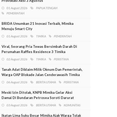
Provokasi Aksi 3 Agustus
01 August 2026
PAPUA TENGAH
PEMERINTAH
BRIDA Umumkan 21 Inovasi Terbaik, Mimika
Menuju Smart City
01 August 2026
TIMIKA
PEMERINTAH
Viral, Seorang Pria Tewas Bersimbah Darah Di
Perumahan Raffles Residence 3 Timika
02 August 2026
TIMIKA
PERISTIWA
Tanah Adat Diklaim Milik Oknum Dan Pemerintah,
Warga OAP Blokade Jalan Cenderawasih Timika
06 August 2026
BERITA UTAMA
PERISTIWA
Meski Izin Ditolak, KNPB Mimika Gelar Aksi
Damai Di Bundaran Petrosea Soroti Darurat
Militer Dan Pelanggaran HAM
03 August 2026
BERITA UTAMA
KOMUNITAS
Ikatan Lima Suku Besar Mimika Ajak Warga Tolak