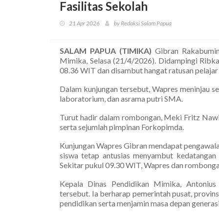
Fasilitas Sekolah
21 Apr 2026
by Redaksi Salam Papua
SALAM PAPUA (TIMIKA)
Gibran Rakabumin
Mimika, Selasa (21/4/2026). Didampingi Ribka
08.36 WIT dan disambut hangat ratusan pelajar 
Dalam kunjungan tersebut, Wapres meninjau seju
laboratorium, dan asrama putri SMA.
Turut hadir dalam rombongan, Meki Fritz Nawi
serta sejumlah pimpinan Forkopimda.
Kunjungan Wapres Gibran mendapat pengawalan 
siswa tetap antusias menyambut kedatangan
Sekitar pukul 09.30 WIT, Wapres dan rombongan
Kepala Dinas Pendidikan Mimika, Antonius
tersebut. Ia berharap pemerintah pusat, provin
pendidikan serta menjamin masa depan generas