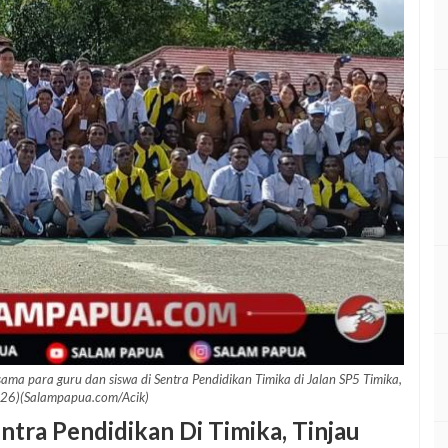
ma para guru dan siswa di Sentra Pendidikan Timika di Jalan SP5 Timika,
026)(Salampapua.com/Acik)
ntra Pendidikan Di Timika, Tinjau