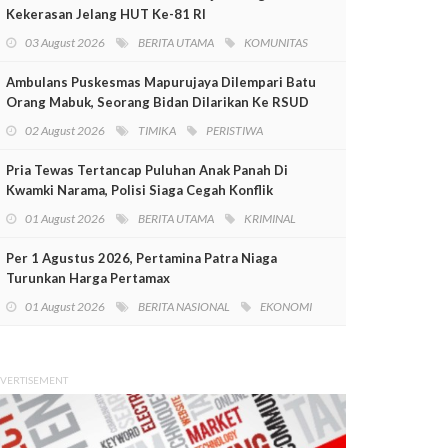
Kekerasan Jelang HUT Ke-81 RI
03 August 2026
BERITA UTAMA
KOMUNITAS
Ambulans Puskesmas Mapurujaya Dilempari Batu
Orang Mabuk, Seorang Bidan Dilarikan Ke RSUD
Mimika
02 August 2026
TIMIKA
PERISTIWA
Pria Tewas Tertancap Puluhan Anak Panah Di
Kwamki Narama, Polisi Siaga Cegah Konflik
01 August 2026
BERITA UTAMA
KRIMINAL
Per 1 Agustus 2026, Pertamina Patra Niaga
Turunkan Harga Pertamax
01 August 2026
BERITA NASIONAL
EKONOMI
VERTISEMENT