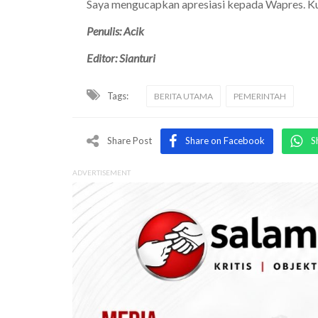
Saya mengucapkan apresiasi kepada Wapres. Kunj
Penulis: Acik
Editor: Sianturi
Tags:
BERITA UTAMA
PEMERINTAH
Share Post
Share on Facebook
S
ADVERTISEMENT