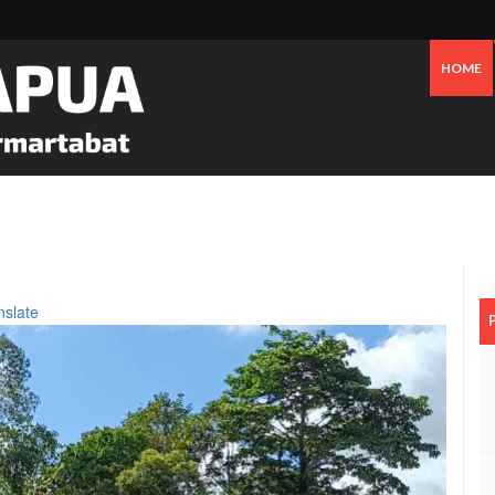
HOME
 Pesisir Mimika Bukan Semata Akibat Tailing Freeport
nslate