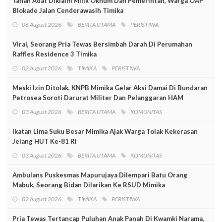
Tanah Adat Diklaim Milik Oknum Dan Pemerintah, Warga OAP
Blokade Jalan Cenderawasih Timika
06 August 2026
BERITA UTAMA
PERISTIWA
Viral, Seorang Pria Tewas Bersimbah Darah Di Perumahan
Raffles Residence 3 Timika
02 August 2026
TIMIKA
PERISTIWA
Meski Izin Ditolak, KNPB Mimika Gelar Aksi Damai Di Bundaran
Petrosea Soroti Darurat Militer Dan Pelanggaran HAM
03 August 2026
BERITA UTAMA
KOMUNITAS
Ikatan Lima Suku Besar Mimika Ajak Warga Tolak Kekerasan
Jelang HUT Ke-81 RI
03 August 2026
BERITA UTAMA
KOMUNITAS
Ambulans Puskesmas Mapurujaya Dilempari Batu Orang
Mabuk, Seorang Bidan Dilarikan Ke RSUD Mimika
02 August 2026
TIMIKA
PERISTIWA
Pria Tewas Tertancap Puluhan Anak Panah Di Kwamki Narama,