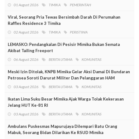
01 August 2026
TIMIKA
PEMERINTAH
Viral, Seorang Pria Tewas Bersimbah Darah Di Perumahan
Raffles Residence 3 Timika
02 August 2026
TIMIKA
PERISTIWA
LEMASKO: Pendangkalan Di Pesisir Mimika Bukan Semata
Akibat Tailing Freeport
06 August 2026
BERITA UTAMA
KOMUNITAS
Meski Izin Ditolak, KNPB Mimika Gelar Aksi Damai Di Bundaran
Petrosea Soroti Darurat Militer Dan Pelanggaran HAM
03 August 2026
BERITA UTAMA
KOMUNITAS
Ikatan Lima Suku Besar Mimika Ajak Warga Tolak Kekerasan
Jelang HUT Ke-81 RI
03 August 2026
BERITA UTAMA
KOMUNITAS
Ambulans Puskesmas Mapurujaya Dilempari Batu Orang
Mabuk, Seorang Bidan Dilarikan Ke RSUD Mimika