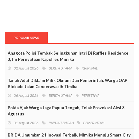
POPULAR NEWS
Anggota Polisi Tembak Selingkuhan Istri Di Raffles Residence
3, Ini Pernyataan Kapolres Mimika
02 August 2026
BERITA UTAMA
KRIMINAL
Tanah Adat Diklaim Milik Oknum Dan Pemerintah, Warga OAP
Blokade Jalan Cenderawasih Timika
06 August 2026
BERITA UTAMA
PERISTIWA
Polda Ajak Warga Jaga Papua Tengah, Tolak Provokasi Aksi 3
Agustus
01 August 2026
PAPUA TENGAH
PEMERINTAH
BRIDA Umumkan 21 Inovasi Terbaik, Mimika Menuju Smart City