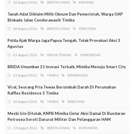
02 August 2026
BERITA UTAMA
KRIMINAL
Tanah Adat Diklaim Milik Oknum Dan Pemerintah, Warga OAP
Blokade Jalan Cenderawasih Timika
06 August 2026
BERITA UTAMA
PERISTIWA
Polda Ajak Warga Jaga Papua Tengah, Tolak Provokasi Aksi 3
Agustus
01 August 2026
PAPUA TENGAH
PEMERINTAH
BRIDA Umumkan 21 Inovasi Terbaik, Mimika Menuju Smart City
01 August 2026
TIMIKA
PEMERINTAH
Viral, Seorang Pria Tewas Bersimbah Darah Di Perumahan
Raffles Residence 3 Timika
02 August 2026
TIMIKA
PERISTIWA
Meski Izin Ditolak, KNPB Mimika Gelar Aksi Damai Di Bundaran
Petrosea Soroti Darurat Militer Dan Pelanggaran HAM
03 August 2026
BERITA UTAMA
KOMUNITAS