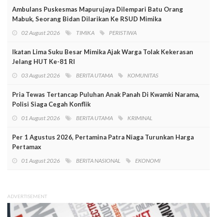
Ambulans Puskesmas Mapurujaya Dilempari Batu Orang
Mabuk, Seorang Bidan Dilarikan Ke RSUD Mimika
02 August 2026
TIMIKA
PERISTIWA
Ikatan Lima Suku Besar Mimika Ajak Warga Tolak Kekerasan
Jelang HUT Ke-81 RI
03 August 2026
BERITA UTAMA
KOMUNITAS
Pria Tewas Tertancap Puluhan Anak Panah Di Kwamki Narama,
Polisi Siaga Cegah Konflik
01 August 2026
BERITA UTAMA
KRIMINAL
Per 1 Agustus 2026, Pertamina Patra Niaga Turunkan Harga
Pertamax
01 August 2026
BERITA NASIONAL
EKONOMI
ADVERTISEMENT