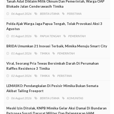
Tanah Adat Diklaim Milik Oknum Dan Pemerintah, Warga OAP
Blokade Jalan Cenderawasih Timika
06 August 2026
BERITA UTAMA
PERISTIWA
Polda Ajak Warga Jaga Papua Tengah, Tolak Provokasi Aksi 3
Agustus
01 August 2026
PAPUA TENGAH
PEMERINTAH
BRIDA Umumkan 21 Inovasi Terbaik, Mimika Menuju Smart City
01 August 2026
TIMIKA
PEMERINTAH
Viral, Seorang Pria Tewas Bersimbah Darah Di Perumahan
Raffles Residence 3 Timika
02 August 2026
TIMIKA
PERISTIWA
LEMASKO: Pendangkalan Di Pesisir Mimika Bukan Semata
Akibat Tailing Freeport
06 August 2026
BERITA UTAMA
KOMUNITAS
Meski Izin Ditolak, KNPB Mimika Gelar Aksi Damai Di Bundaran
Petrosea Soroti Darurat Militer Dan Pelanggaran HAM