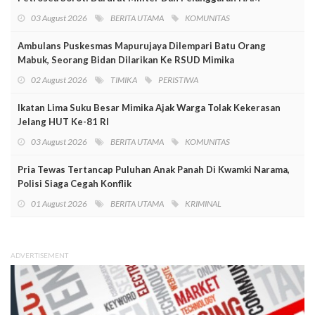
03 August 2026
BERITA UTAMA
KOMUNITAS
Ambulans Puskesmas Mapurujaya Dilempari Batu Orang
Mabuk, Seorang Bidan Dilarikan Ke RSUD Mimika
02 August 2026
TIMIKA
PERISTIWA
Ikatan Lima Suku Besar Mimika Ajak Warga Tolak Kekerasan
Jelang HUT Ke-81 RI
03 August 2026
BERITA UTAMA
KOMUNITAS
Pria Tewas Tertancap Puluhan Anak Panah Di Kwamki Narama,
Polisi Siaga Cegah Konflik
01 August 2026
BERITA UTAMA
KRIMINAL
ADVERTISEMENT