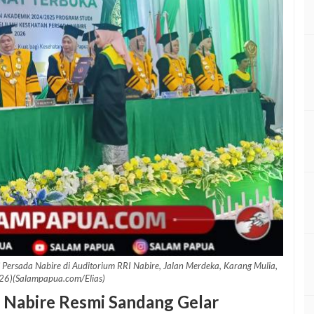
ersada Nabire di Auditorium RRI Nabire, Jalan Merdeka, Karang Mulia,
26)(Salampapua.com/Elias)
 Nabire Resmi Sandang Gelar