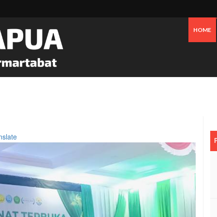
HOME
 Oknum Dan Pemerintah, Warga OAP Blokade Jalan Cenderawasih Timika
nslate