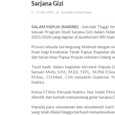
Sarjana Gizi
21 May 2026
by Redaksi Salam Papua
SALAM PAPUA (NABIRE)
- Sekolah Tinggi I
lulusan Program Studi Sarjana Gizi dalam Sid
2025/2026 yang digelar di Auditorium RRI Nabi
Prosesi wisuda berlangsung khidmat dengan m
Kuat bagi Kesehatan Tanah Papua. Kegiatan d
dan tarian khas Papua Yospan sebelum sidang se
Turut hadir dalam kegiatan tersebut Kepala L
Semuel Mofu, S.Pd., M.Ed. TEFL., M.Phil (Oxo
M.Kes., CH.Med., CHt mewakili Gubernur Pa
Nabire.
Ketua STIKes Persada Nabire, Nur Indah Fitr
dilantik dan berhak menyandang gelar Sarjana Gi
Kepada para wisudawan dan wisudawati kami 
yang telah dilalui hingga berhasil menyelesaikan