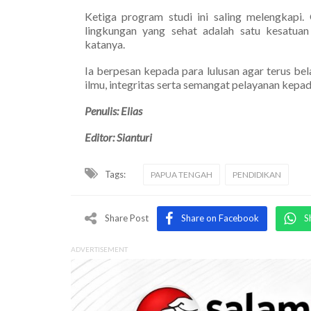
Ketiga program studi ini saling melengkapi. 
lingkungan yang sehat adalah satu kesatua
katanya.
Ia berpesan kepada para lulusan agar terus be
ilmu, integritas serta semangat pelayanan kepa
Penulis: Elias
Editor: Sianturi
Tags:
PAPUA TENGAH
PENDIDIKAN
Share Post
Share on Facebook
S
ADVERTISEMENT