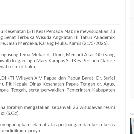
lmu Kesehatan (STIKes) Persada Nabire mewisudakan 23
ang Senat Terbuka Wisuda Angkatan III Tahun Akademik
re, Jalan Merdeka, Karang Mulia, Kamis (21/5/2026).
engusung tema Mekar di Timur, Menjadi Akar Gizi yang
iawali dengan lagu Mars Kampus STIKes Persada Nabire
nat resmi dibuka.
LDIKTI Wilayah XIV Papua dan Papua Barat, Dr. Suriel
n), Plt Kepala Dinas Kesehatan Papua Tengah dr. Agus,
pua Tengah, serta perwakilan Pemerintah Kabupaten
iana Ibrahim mengatakan, sebanyak 23 wisudawan resmi
zi (S.Gz).
AD
mengucapkan selamat atas perjuangan dan kerja keras
 pendidikan, ujarnya.