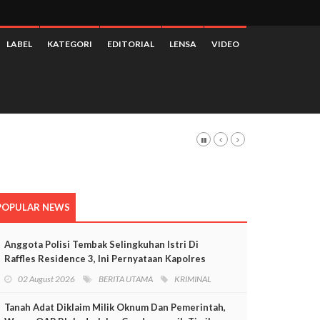
LABEL
KATEGORI
EDITORIAL
LENSA
VIDEO
POPULAR NEWS
Anggota Polisi Tembak Selingkuhan Istri Di
Raffles Residence 3, Ini Pernyataan Kapolres
Mimika
02 August 2026
BERITA UTAMA
KRIMINAL
Tanah Adat Diklaim Milik Oknum Dan Pemerintah,