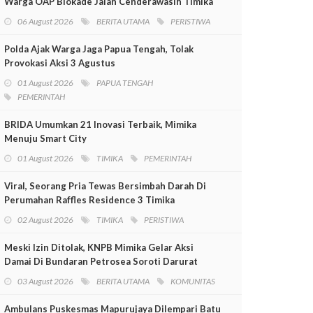
Warga OAP Blokade Jalan Cenderawasih Timika
06 August 2026
BERITA UTAMA
PERISTIWA
Polda Ajak Warga Jaga Papua Tengah, Tolak
Provokasi Aksi 3 Agustus
01 August 2026
PAPUA TENGAH
PEMERINTAH
BRIDA Umumkan 21 Inovasi Terbaik, Mimika
Menuju Smart City
01 August 2026
TIMIKA
PEMERINTAH
Viral, Seorang Pria Tewas Bersimbah Darah Di
Perumahan Raffles Residence 3 Timika
02 August 2026
TIMIKA
PERISTIWA
Meski Izin Ditolak, KNPB Mimika Gelar Aksi
Damai Di Bundaran Petrosea Soroti Darurat
Militer Dan Pelanggaran HAM
03 August 2026
BERITA UTAMA
KOMUNITAS
Ambulans Puskesmas Mapurujaya Dilempari Batu