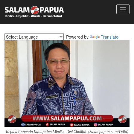
Toggl
navig
Powered by
Translate
Kepala Bapenda Kabupaten Mimika, Dwi Cholifah (Salampapua.com/Evita)