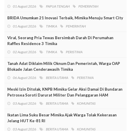
01 August 2026
PAPUA TENGAH
PEMERINTAH
BRIDA Umumkan 21 Inovasi Terbaik, Mimika Menuju Smart City
01 August 2026
TIMIKA
PEMERINTAH
Viral, Seorang Pria Tewas Bersimbah Darah Di Perumahan
Raffles Residence 3 Timika
02 August 2026
TIMIKA
PERISTIWA
Tanah Adat Diklaim Milik Oknum Dan Pemerintah, Warga OAP
Blokade Jalan Cenderawasih Timika
06 August 2026
BERITA UTAMA
PERISTIWA
Meski Izin Ditolak, KNPB Mimika Gelar Aksi Damai Di Bundaran
Petrosea Soroti Darurat Militer Dan Pelanggaran HAM
03 August 2026
BERITA UTAMA
KOMUNITAS
Ikatan Lima Suku Besar Mimika Ajak Warga Tolak Kekerasan
Jelang HUT Ke-81 RI
03 August 2026
BERITA UTAMA
KOMUNITAS