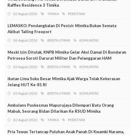
Raffles Residence 3 Timika
02 August 2026
TIMIKA
PERISTIWA
LEMASKO: Pendangkalan Di Pesisir Mimika Bukan Semata
Akibat Tailing Freeport
06 August 2026
BERITA UTAMA
KOMUNITAS
Meski Izin Ditolak, KNPB Mimika Gelar Aksi Damai Di Bundaran
Petrosea Soroti Darurat Militer Dan Pelanggaran HAM
03 August 2026
BERITA UTAMA
KOMUNITAS
Ikatan Lima Suku Besar Mimika Ajak Warga Tolak Kekerasan
Jelang HUT Ke-81 RI
03 August 2026
BERITA UTAMA
KOMUNITAS
Ambulans Puskesmas Mapurujaya Dilempari Batu Orang
Mabuk, Seorang Bidan Dilarikan Ke RSUD Mimika
02 August 2026
TIMIKA
PERISTIWA
Pria Tewas Tertancap Puluhan Anak Panah Di Kwamki Narama,