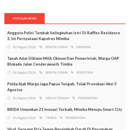
POPULAR NEWS
Anggota Polisi Tembak Selingkuhan Istri Di Raffles Residence
3, Ini Pernyataan Kapolres Mimika
02 August 2026
BERITA UTAMA
KRIMINAL
Tanah Adat Diklaim Milik Oknum Dan Pemerintah, Warga OAP
Blokade Jalan Cenderawasih Timika
06 August 2026
BERITA UTAMA
PERISTIWA
Polda Ajak Warga Jaga Papua Tengah, Tolak Provokasi Aksi 3
Agustus
01 August 2026
PAPUA TENGAH
PEMERINTAH
BRIDA Umumkan 21 Inovasi Terbaik, Mimika Menuju Smart City
01 August 2026
TIMIKA
PEMERINTAH
Viral, Seorang Pria Tewas Bersimbah Darah Di Perumahan