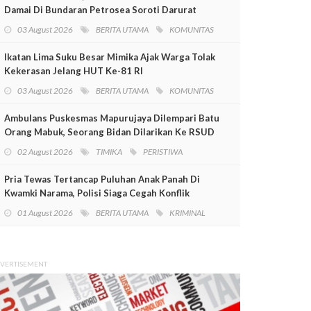
Damai Di Bundaran Petrosea Soroti Darurat
Militer Dan Pelanggaran HAM
03 August 2026
BERITA UTAMA
KOMUNITAS
Ikatan Lima Suku Besar Mimika Ajak Warga Tolak
Kekerasan Jelang HUT Ke-81 RI
03 August 2026
BERITA UTAMA
KOMUNITAS
Ambulans Puskesmas Mapurujaya Dilempari Batu
Orang Mabuk, Seorang Bidan Dilarikan Ke RSUD
Mimika
02 August 2026
TIMIKA
PERISTIWA
Pria Tewas Tertancap Puluhan Anak Panah Di
Kwamki Narama, Polisi Siaga Cegah Konflik
01 August 2026
BERITA UTAMA
KRIMINAL
VERTISEMENT