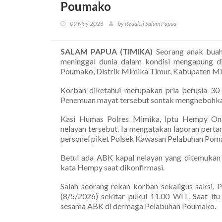
Poumako
09 May 2026
by Redaksi Salam Papua
SALAM PAPUA (TIMIKA)
Seorang anak buah
meninggal dunia dalam kondisi mengapung d
Poumako, Distrik Mimika Timur, Kabupaten Mim
Korban diketahui merupakan pria berusia 30 
Penemuan mayat tersebut sontak menghebohkan 
Kasi Humas Polres Mimika, Iptu Hempy O
nelayan tersebut. Ia mengatakan laporan perta
personel piket Polsek Kawasan Pelabuhan Poma
Betul ada ABK kapal nelayan yang ditemukan
kata Hempy saat dikonfirmasi.
Salah seorang rekan korban sekaligus saksi, 
(8/5/2026) sekitar pukul 11.00 WIT. Saat itu
sesama ABK di dermaga Pelabuhan Poumako.