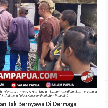
h nelayan saat mengevakuasi jenazah korban yang ditemukan mengapung
026)(Dokumen Polsek Kawasan Pelabuhan Poumako)
kan Tak Bernyawa Di Dermaga