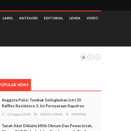
LABEL
KATEGORI
EDITORIAL
LENSA
VIDEO
POPULAR NEWS
Anggota Polisi Tembak Selingkuhan Istri Di
Raffles Residence 3, Ini Pernyataan Kapolres
Mimika
02 August 2026
BERITA UTAMA
KRIMINAL
Tanah Adat Diklaim Milik Oknum Dan Pemerintah,