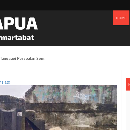
HOME
Tanggapi Persoalan Sengketa Tanah Di SP2, Berikut Penjelasannya
nslate