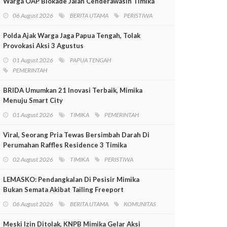
Warga OAP Blokade Jalan Cenderawasih Timika
06 August 2026
BERITA UTAMA
PERISTIWA
Polda Ajak Warga Jaga Papua Tengah, Tolak
Provokasi Aksi 3 Agustus
01 August 2026
PAPUA TENGAH
PEMERINTAH
BRIDA Umumkan 21 Inovasi Terbaik, Mimika
Menuju Smart City
01 August 2026
TIMIKA
PEMERINTAH
Viral, Seorang Pria Tewas Bersimbah Darah Di
Perumahan Raffles Residence 3 Timika
02 August 2026
TIMIKA
PERISTIWA
LEMASKO: Pendangkalan Di Pesisir Mimika
Bukan Semata Akibat Tailing Freeport
06 August 2026
BERITA UTAMA
KOMUNITAS
Meski Izin Ditolak, KNPB Mimika Gelar Aksi