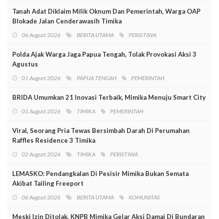
Tanah Adat Diklaim Milik Oknum Dan Pemerintah, Warga OAP
Blokade Jalan Cenderawasih Timika
06 August 2026
BERITA UTAMA
PERISTIWA
Polda Ajak Warga Jaga Papua Tengah, Tolak Provokasi Aksi 3
Agustus
01 August 2026
PAPUA TENGAH
PEMERINTAH
BRIDA Umumkan 21 Inovasi Terbaik, Mimika Menuju Smart City
01 August 2026
TIMIKA
PEMERINTAH
Viral, Seorang Pria Tewas Bersimbah Darah Di Perumahan
Raffles Residence 3 Timika
02 August 2026
TIMIKA
PERISTIWA
LEMASKO: Pendangkalan Di Pesisir Mimika Bukan Semata
Akibat Tailing Freeport
06 August 2026
BERITA UTAMA
KOMUNITAS
Meski Izin Ditolak, KNPB Mimika Gelar Aksi Damai Di Bundaran