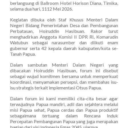
berlangsung di Ballroom Hotel Horison Diana, Timika,
selama dua hari, 1112 Mei 2026.
Kegiatan dibuka oleh Staf Khusus Menteri Dalam
Negeri Bidang Pemerintahan Desa dan Pembangunan
Perbatasan, Hoiruddin Hasibuan. Rakor turut
menghadirkan Anggota Komisi II DPR RI, Komarudin
Watubun sebagai narasumber dan diikuti enam
gubernur serta 42 kepala daerah kabupaten/kota se-
Tanah Papua.
Dalam sambutan Menteri Dalam Negeri yang
dibacakan Hoiruddin Hasibuan, forum ini disebut
sebagai wujud komitmen bersama untuk memperkuat
koordinasi, menyamakan persepsi, dan membahas isu-
isu strategis terkait implementasi Otsus Papua.
Dalam forum ini kami memiliki cita-cita besar agar
terwujudnya Papua mandiri, adil dan sejahtera melalui
misi Papua sehat, Papua cerdas dan Papua produktif
sebagaimana tertuang dalam Rencana Induk
Percepatan Pembangunan Papua yang juga merupakan
bagian dari visi Indonesia Emas 2045, ujarnya.