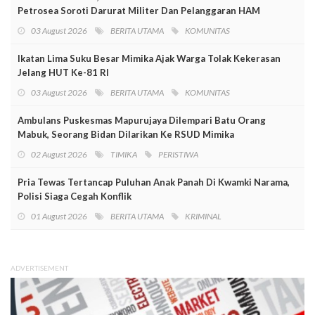
Petrosea Soroti Darurat Militer Dan Pelanggaran HAM
03 August 2026
BERITA UTAMA
KOMUNITAS
Ikatan Lima Suku Besar Mimika Ajak Warga Tolak Kekerasan
Jelang HUT Ke-81 RI
03 August 2026
BERITA UTAMA
KOMUNITAS
Ambulans Puskesmas Mapurujaya Dilempari Batu Orang
Mabuk, Seorang Bidan Dilarikan Ke RSUD Mimika
02 August 2026
TIMIKA
PERISTIWA
Pria Tewas Tertancap Puluhan Anak Panah Di Kwamki Narama,
Polisi Siaga Cegah Konflik
01 August 2026
BERITA UTAMA
KRIMINAL
ADVERTISEMENT