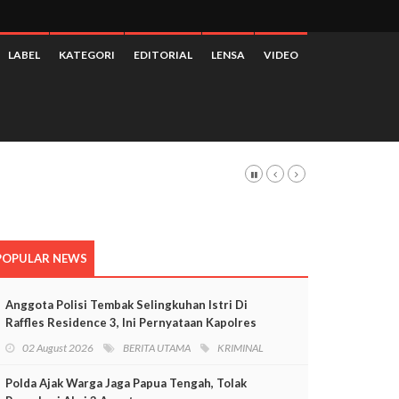
LABEL
KATEGORI
EDITORIAL
LENSA
VIDEO
 3,28 Persen
POPULAR NEWS
Anggota Polisi Tembak Selingkuhan Istri Di
Raffles Residence 3, Ini Pernyataan Kapolres
Mimika
02 August 2026
BERITA UTAMA
KRIMINAL
Polda Ajak Warga Jaga Papua Tengah, Tolak