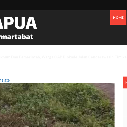
HOME
an Bensin Serta Perawatan Pribadi Picu Inflasi Timika Hingga Juli 2026
nslate