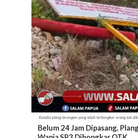
Kondisi plang larangan yang telah terbongkar orang tak d
Belum 24 Jam Dipasang, Plang
Wania SP3 Dibongkar OTK