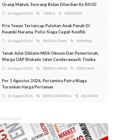
Orang Mabuk, Seorang Bidan Dilarikan Ke RSUD
Mimika
02 August 2026
TIMIKA
PERISTIWA
Pria Tewas Tertancap Puluhan Anak Panah Di
Kwamki Narama, Polisi Siaga Cegah Konflik
01 August 2026
BERITA UTAMA
KRIMINAL
Tanah Adat Diklaim Milik Oknum Dan Pemerintah,
Warga OAP Blokade Jalan Cenderawasih Timika
06 August 2026
BERITA UTAMA
PERISTIWA
Per 1 Agustus 2026, Pertamina Patra Niaga
Turunkan Harga Pertamax
01 August 2026
BERITA NASIONAL
EKONOMI
VERTISEMENT