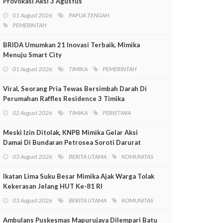
Provokasi Aksi 3 Agustus
01 August 2026
PAPUA TENGAH
PEMERINTAH
BRIDA Umumkan 21 Inovasi Terbaik, Mimika
Menuju Smart City
01 August 2026
TIMIKA
PEMERINTAH
Viral, Seorang Pria Tewas Bersimbah Darah Di
Perumahan Raffles Residence 3 Timika
02 August 2026
TIMIKA
PERISTIWA
Meski Izin Ditolak, KNPB Mimika Gelar Aksi
Damai Di Bundaran Petrosea Soroti Darurat
Militer Dan Pelanggaran HAM
03 August 2026
BERITA UTAMA
KOMUNITAS
Ikatan Lima Suku Besar Mimika Ajak Warga Tolak
Kekerasan Jelang HUT Ke-81 RI
03 August 2026
BERITA UTAMA
KOMUNITAS
Ambulans Puskesmas Mapurujaya Dilempari Batu