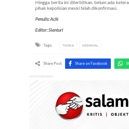
Hingga berita ini diterbitkan, belum ada keter
pihak kepolisian meski telah dikonfirmasi.
Penulis: Acik
Editor: Sianturi
Tags:
TIMIKA
KRIMINAL
Share Post
Share on Facebook
S
ADVERTISEMENT