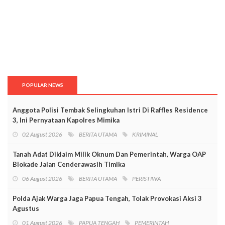
POPULAR NEWS
Anggota Polisi Tembak Selingkuhan Istri Di Raffles Residence
3, Ini Pernyataan Kapolres Mimika
02 August 2026
BERITA UTAMA
KRIMINAL
Tanah Adat Diklaim Milik Oknum Dan Pemerintah, Warga OAP
Blokade Jalan Cenderawasih Timika
06 August 2026
BERITA UTAMA
PERISTIWA
Polda Ajak Warga Jaga Papua Tengah, Tolak Provokasi Aksi 3
Agustus
01 August 2026
PAPUA TENGAH
PEMERINTAH