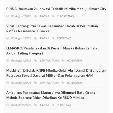
BRIDA Umumkan 21 Inovasi Terbaik, Mimika Menuju Smart City
01 August 2026
TIMIKA
PEMERINTAH
Viral, Seorang Pria Tewas Bersimbah Darah Di Perumahan
Raffles Residence 3 Timika
02 August 2026
TIMIKA
PERISTIWA
LEMASKO: Pendangkalan Di Pesisir Mimika Bukan Semata
Akibat Tailing Freeport
06 August 2026
BERITA UTAMA
KOMUNITAS
Meski Izin Ditolak, KNPB Mimika Gelar Aksi Damai Di Bundaran
Petrosea Soroti Darurat Militer Dan Pelanggaran HAM
03 August 2026
BERITA UTAMA
KOMUNITAS
Ambulans Puskesmas Mapurujaya Dilempari Batu Orang
Mabuk, Seorang Bidan Dilarikan Ke RSUD Mimika
02 August 2026
TIMIKA
PERISTIWA