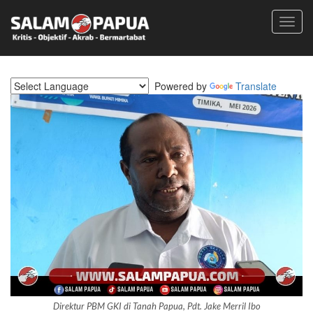
Toggl
navig
Powered by
Translate
Direktur PBM GKI di Tanah Papua, Pdt. Jake Merril Ibo