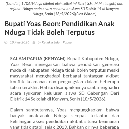
(Dandim) 1706/Nduga dijabat oleh Letkol Inf Saeri, S.E., M.M. (tengah) dan
pejabat Nduga pada acara penamatan siswa SD Distrik 14 di Kenyam,
Nduga, Senin (18/5/2026)(Elea Worom)
Bupati Yoas Beon: Pendidikan Anak
Nduga Tidak Boleh Terputus
18 May 2026
by Redaksi Salam Papua
SALAM PAPUA (KENYAM)
Bupati Kabupaten Nduga,
Yoas Beon menegaskan bahwa pendidikan generasi
muda di Kabupaten Nduga tidak boleh terputus meski
masyarakat menghadapi berbagai tantangan akibat
konflik keamanan dan pengungsian dalam beberapa
tahun terakhir. Hal itu disampaikannya saat menghadiri
acara syukuran kelulusan siswa SD Gabungan Dari
Distrik 14 Sekolah di Kenyam, Senin (18/5/2026).
Dalam sambutannya, Yoas mengungkapkan bahwa
banyak anak-anak Nduga sempat terlantar dan
kehilangan akses pendidikan akibat situasi keamanan
yang tidak stabil sejak 2019. Bahkan dirinya beberapa