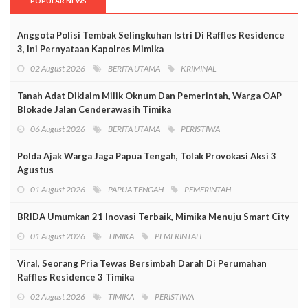
POPULAR NEWS
Anggota Polisi Tembak Selingkuhan Istri Di Raffles Residence
3, Ini Pernyataan Kapolres Mimika
02 August 2026
BERITA UTAMA
KRIMINAL
Tanah Adat Diklaim Milik Oknum Dan Pemerintah, Warga OAP
Blokade Jalan Cenderawasih Timika
06 August 2026
BERITA UTAMA
PERISTIWA
Polda Ajak Warga Jaga Papua Tengah, Tolak Provokasi Aksi 3
Agustus
01 August 2026
PAPUA TENGAH
PEMERINTAH
BRIDA Umumkan 21 Inovasi Terbaik, Mimika Menuju Smart City
01 August 2026
TIMIKA
PEMERINTAH
Viral, Seorang Pria Tewas Bersimbah Darah Di Perumahan
Raffles Residence 3 Timika
02 August 2026
TIMIKA
PERISTIWA