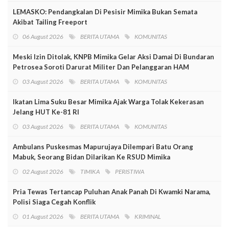
LEMASKO: Pendangkalan Di Pesisir Mimika Bukan Semata
Akibat Tailing Freeport
06 August 2026
BERITA UTAMA
KOMUNITAS
Meski Izin Ditolak, KNPB Mimika Gelar Aksi Damai Di Bundaran
Petrosea Soroti Darurat Militer Dan Pelanggaran HAM
03 August 2026
BERITA UTAMA
KOMUNITAS
Ikatan Lima Suku Besar Mimika Ajak Warga Tolak Kekerasan
Jelang HUT Ke-81 RI
03 August 2026
BERITA UTAMA
KOMUNITAS
Ambulans Puskesmas Mapurujaya Dilempari Batu Orang
Mabuk, Seorang Bidan Dilarikan Ke RSUD Mimika
02 August 2026
TIMIKA
PERISTIWA
Pria Tewas Tertancap Puluhan Anak Panah Di Kwamki Narama,
Polisi Siaga Cegah Konflik
01 August 2026
BERITA UTAMA
KRIMINAL