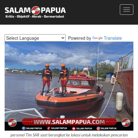
Toggl
navig
Powered by
Translate
personel Tim SAR saat berangkat ke lokasi untuk melakukan pencarian