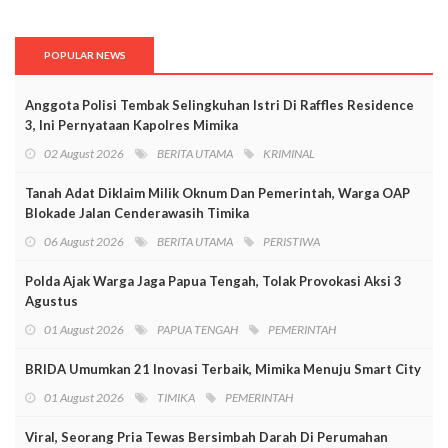
POPULAR NEWS
Anggota Polisi Tembak Selingkuhan Istri Di Raffles Residence
3, Ini Pernyataan Kapolres Mimika
02 August 2026
BERITA UTAMA
KRIMINAL
Tanah Adat Diklaim Milik Oknum Dan Pemerintah, Warga OAP
Blokade Jalan Cenderawasih Timika
06 August 2026
BERITA UTAMA
PERISTIWA
Polda Ajak Warga Jaga Papua Tengah, Tolak Provokasi Aksi 3
Agustus
01 August 2026
PAPUA TENGAH
PEMERINTAH
BRIDA Umumkan 21 Inovasi Terbaik, Mimika Menuju Smart City
01 August 2026
TIMIKA
PEMERINTAH
Viral, Seorang Pria Tewas Bersimbah Darah Di Perumahan