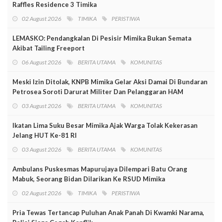
Raffles Residence 3 Timika
02 August 2026
TIMIKA
PERISTIWA
LEMASKO: Pendangkalan Di Pesisir Mimika Bukan Semata
Akibat Tailing Freeport
06 August 2026
BERITA UTAMA
KOMUNITAS
Meski Izin Ditolak, KNPB Mimika Gelar Aksi Damai Di Bundaran
Petrosea Soroti Darurat Militer Dan Pelanggaran HAM
03 August 2026
BERITA UTAMA
KOMUNITAS
Ikatan Lima Suku Besar Mimika Ajak Warga Tolak Kekerasan
Jelang HUT Ke-81 RI
03 August 2026
BERITA UTAMA
KOMUNITAS
Ambulans Puskesmas Mapurujaya Dilempari Batu Orang
Mabuk, Seorang Bidan Dilarikan Ke RSUD Mimika
02 August 2026
TIMIKA
PERISTIWA
Pria Tewas Tertancap Puluhan Anak Panah Di Kwamki Narama,