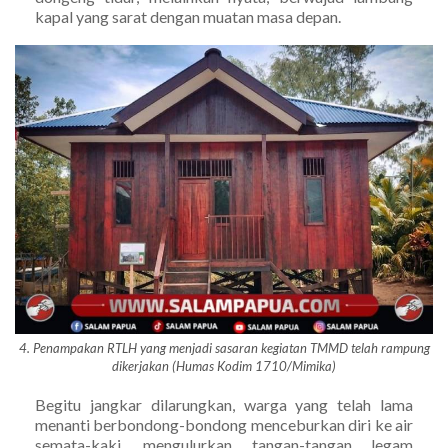
kapal yang sarat dengan muatan masa depan.
4. Penampakan RTLH yang menjadi sasaran kegiatan TMMD telah rampung
dikerjakan (Humas Kodim 1710/Mimika)
Begitu jangkar dilarungkan, warga yang telah lama
menanti berbondong-bondong menceburkan diri ke air
semata-kaki, mengulurkan tangan-tangan legam