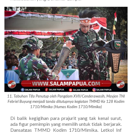
11. Tabuhan Tifa Penutup oleh Pangdam XVII/Cenderawasih, Mayjen TNI
Febriel Buyung menjadi tanda ditutupnya kegiatan TMMD Ke 128 Kodim
1710/Mimika (Humas Kodim 1710/Mimika)
Di balik kegigihan para prajurit yang tak kenal surut,
ada figur pemimpin yang memilih untuk tidak berjarak.
Dansatgas TMMD Kodim 1710/Mimika, Letkol Inf