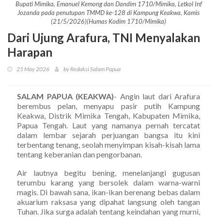
Bupati Mimika, Emanuel Kemong dan Dandim 1710/Mimika, Letkol Inf
Jozanda pada penutupan TMMD ke-128 di Kampung Keakwa, Kamis
(21/5/2026)(Humas Kodim 1710/Mimika)
Dari Ujung Arafura, TNI Menyalakan
Harapan
25 May 2026
by Redaksi Salam Papua
SALAM PAPUA (KEAKWA)
- Angin laut dari Arafura
berembus pelan, menyapu pasir putih Kampung
Keakwa, Distrik Mimika Tengah, Kabupaten Mimika,
Papua Tengah. Laut yang namanya pernah tercatat
dalam lembar sejarah perjuangan bangsa itu kini
terbentang tenang, seolah menyimpan kisah-kisah lama
tentang keberanian dan pengorbanan.
Air lautnya begitu bening, menelanjangi gugusan
terumbu karang yang bersolek dalam warna-warni
magis. Di bawah sana, ikan-ikan berenang bebas dalam
akuarium raksasa yang dipahat langsung oleh tangan
Tuhan. Jika surga adalah tentang keindahan yang murni,