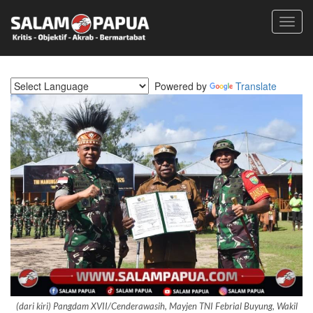
Toggl
navig
Powered by
Translate
(dari kiri) Pangdam XVII/Cenderawasih, Mayjen TNI Febrial Buyung, Wakil