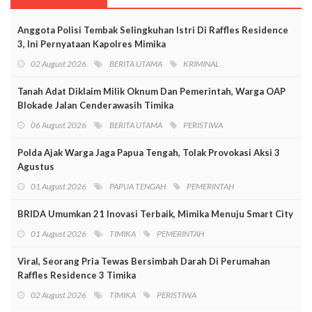
Anggota Polisi Tembak Selingkuhan Istri Di Raffles Residence
3, Ini Pernyataan Kapolres Mimika
02 August 2026
BERITA UTAMA
KRIMINAL
Tanah Adat Diklaim Milik Oknum Dan Pemerintah, Warga OAP
Blokade Jalan Cenderawasih Timika
06 August 2026
BERITA UTAMA
PERISTIWA
Polda Ajak Warga Jaga Papua Tengah, Tolak Provokasi Aksi 3
Agustus
01 August 2026
PAPUA TENGAH
PEMERINTAH
BRIDA Umumkan 21 Inovasi Terbaik, Mimika Menuju Smart City
01 August 2026
TIMIKA
PEMERINTAH
Viral, Seorang Pria Tewas Bersimbah Darah Di Perumahan
Raffles Residence 3 Timika
02 August 2026
TIMIKA
PERISTIWA