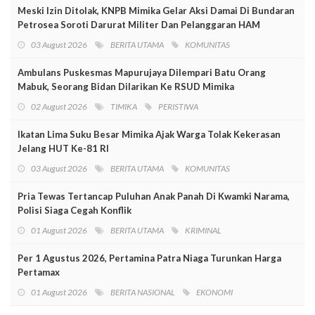
Meski Izin Ditolak, KNPB Mimika Gelar Aksi Damai Di Bundaran
Petrosea Soroti Darurat Militer Dan Pelanggaran HAM
03 August 2026
BERITA UTAMA
KOMUNITAS
Ambulans Puskesmas Mapurujaya Dilempari Batu Orang
Mabuk, Seorang Bidan Dilarikan Ke RSUD Mimika
02 August 2026
TIMIKA
PERISTIWA
Ikatan Lima Suku Besar Mimika Ajak Warga Tolak Kekerasan
Jelang HUT Ke-81 RI
03 August 2026
BERITA UTAMA
KOMUNITAS
Pria Tewas Tertancap Puluhan Anak Panah Di Kwamki Narama,
Polisi Siaga Cegah Konflik
01 August 2026
BERITA UTAMA
KRIMINAL
Per 1 Agustus 2026, Pertamina Patra Niaga Turunkan Harga
Pertamax
01 August 2026
BERITA NASIONAL
EKONOMI