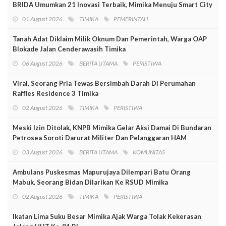
BRIDA Umumkan 21 Inovasi Terbaik, Mimika Menuju Smart City
01 August 2026
TIMIKA
PEMERINTAH
Tanah Adat Diklaim Milik Oknum Dan Pemerintah, Warga OAP
Blokade Jalan Cenderawasih Timika
06 August 2026
BERITA UTAMA
PERISTIWA
Viral, Seorang Pria Tewas Bersimbah Darah Di Perumahan
Raffles Residence 3 Timika
02 August 2026
TIMIKA
PERISTIWA
Meski Izin Ditolak, KNPB Mimika Gelar Aksi Damai Di Bundaran
Petrosea Soroti Darurat Militer Dan Pelanggaran HAM
03 August 2026
BERITA UTAMA
KOMUNITAS
Ambulans Puskesmas Mapurujaya Dilempari Batu Orang
Mabuk, Seorang Bidan Dilarikan Ke RSUD Mimika
02 August 2026
TIMIKA
PERISTIWA
Ikatan Lima Suku Besar Mimika Ajak Warga Tolak Kekerasan