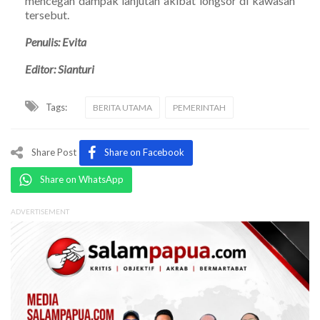
mencegah dampak lanjutan akibat longsor di kawasan
tersebut.
Penulis: Evita
Editor: Sianturi
Tags:
BERITA UTAMA
PEMERINTAH
Share Post
Share on Facebook
Share on WhatsApp
ADVERTISEMENT