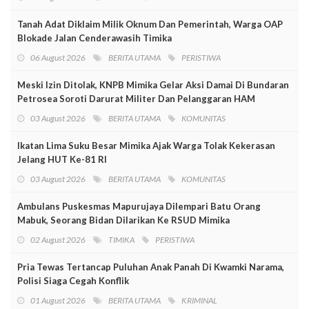
Tanah Adat Diklaim Milik Oknum Dan Pemerintah, Warga OAP
Blokade Jalan Cenderawasih Timika
06 August 2026
BERITA UTAMA
PERISTIWA
Meski Izin Ditolak, KNPB Mimika Gelar Aksi Damai Di Bundaran
Petrosea Soroti Darurat Militer Dan Pelanggaran HAM
03 August 2026
BERITA UTAMA
KOMUNITAS
Ikatan Lima Suku Besar Mimika Ajak Warga Tolak Kekerasan
Jelang HUT Ke-81 RI
03 August 2026
BERITA UTAMA
KOMUNITAS
Ambulans Puskesmas Mapurujaya Dilempari Batu Orang
Mabuk, Seorang Bidan Dilarikan Ke RSUD Mimika
02 August 2026
TIMIKA
PERISTIWA
Pria Tewas Tertancap Puluhan Anak Panah Di Kwamki Narama,
Polisi Siaga Cegah Konflik
01 August 2026
BERITA UTAMA
KRIMINAL