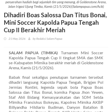
penyerahan hadiah bagi sejumlah tim yang menang, di Goldenstone Arena,
Jalan Irigasi Ujung Timika, Kamis (21/5/2026)(Salampapua.com/Acik)
Dihadiri Boas Salossa Dan Titus Bonai,
Mini Soccer Kapolda Papua Tengah
Cup II Berakhir Meriah
21 May 2026
by Redaksi Salam Papua
SALAM PAPUA (TIMIKA)
Turnamen Mini Soccer
Kapolda Papua Tengah Cup II tingkat SMA dan SMK
se-Kabupaten Mimika berakhir meriah di Goldenstone
Arena, Kamis (21/5/2026).
Babak final sekaligus penutupan turnamen tersebut
dihadiri langsung Kapolda Papua Tengah, Brigjen Pol
Jermias Rontini, legenda sepak bola Papua Boas
Salossa dan Titus Bonai, komika Papua Jhon Yewen,
Staf Ahli Bidang Kemasyarakatan dan SDM Setda
Mimika Fransiskus Bokeyau, Kapolres Mimika AKBP
Billyandha Hildiario Budiman, Danyon Batalion B