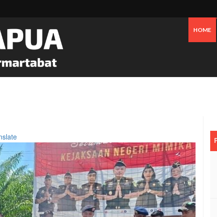
HOME
 Oknum Dan Pemerintah, Warga OAP Blokade Jalan Cenderawasih Timika
nslate