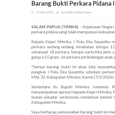
Barang Bukti Perkara Pidana 
07 May 2026
by Redaksi Salam Papua
SALAM PAPUA (TIMIKA)
- Kejaksaan Negeri
perkara pidana yang telah mempunyai kekuatan 
Kepala Kejari Mimika, I Putu Eka Suyantha 
perkara undang-undang kesehatan berupa 11.4
sebanyak 18 perkara, berupa narkotika jenis 
ganja 6,55 gram. 16 perkara perlindungan anak
"Semua barang bukti ini akan kita musnahkan
pungkas I Putu Eka Suyantha sebelum pemusna
Mile 32, Kabupaten Mimika, Kamis (7/5/2026).
Sementara itu Bupati Mimika, Johannes R
menyampaikan apreasi kepada Kejari Mimika. M
bukan sekadar seremonial, melainkan bentu
Kabupaten Mimika.
Saya berharap pemusnahan barang bukti ini me