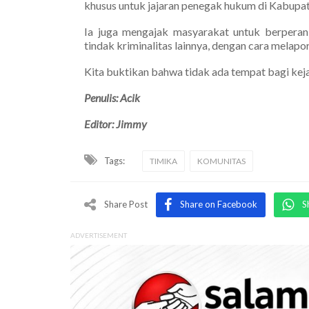
khusus untuk jajaran penegak hukum di Kabupa
Ia juga mengajak masyarakat untuk berperan
tindak kriminalitas lainnya, dengan cara melap
Kita buktikan bahwa tidak ada tempat bagi ke
Penulis: Acik
Editor: Jimmy
Tags:
TIMIKA
KOMUNITAS
Share Post
Share on Facebook
S
ADVERTISEMENT