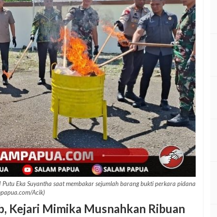
 I Putu Eka Suyantha saat membakar sejumlah barang bukti perkara pidana
mpapua.com/Acik)
b, Kejari Mimika Musnahkan Ribuan