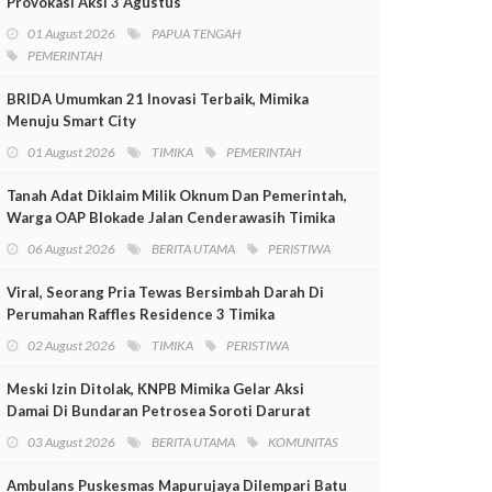
Provokasi Aksi 3 Agustus
01 August 2026
PAPUA TENGAH
PEMERINTAH
BRIDA Umumkan 21 Inovasi Terbaik, Mimika
Menuju Smart City
01 August 2026
TIMIKA
PEMERINTAH
Tanah Adat Diklaim Milik Oknum Dan Pemerintah,
Warga OAP Blokade Jalan Cenderawasih Timika
06 August 2026
BERITA UTAMA
PERISTIWA
Viral, Seorang Pria Tewas Bersimbah Darah Di
Perumahan Raffles Residence 3 Timika
02 August 2026
TIMIKA
PERISTIWA
Meski Izin Ditolak, KNPB Mimika Gelar Aksi
Damai Di Bundaran Petrosea Soroti Darurat
Militer Dan Pelanggaran HAM
03 August 2026
BERITA UTAMA
KOMUNITAS
Ambulans Puskesmas Mapurujaya Dilempari Batu