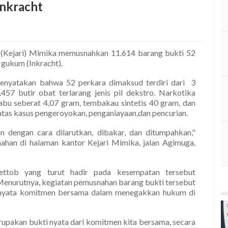
Inkracht
 (Kejari) Mimika memusnahkan 11.614 barang bukti 52
gukum (Inkracht).
menyatakan bahwa 52 perkara dimaksud terdiri dari 3
57 butir obat terlarang jenis pil dekstro. Narkotika
sabu seberat 4,07 gram, tembakau sintetis 40 gram, dan
 atas kasus pengeroyokan, penganiayaan,dan pencurian.
 dengan cara dilarutkan, dibakar, dan ditumpahkan,"
han di halaman kantor Kejari Mimika, jalan Agimuga,
ettob yang turut hadir pada kesempatan tersebut
enurutnya, kegiatan pemusnahan barang bukti tersebut
k nyata komitmen bersama dalam menegakkan hukum di
AD
rupakan bukti nyata dari komitmen kita bersama, secara