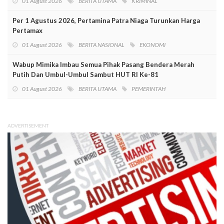
01 August 2026
BERITA UTAMA
KRIMINAL
Per 1 Agustus 2026, Pertamina Patra Niaga Turunkan Harga
Pertamax
01 August 2026
BERITA NASIONAL
EKONOMI
Wabup Mimika Imbau Semua Pihak Pasang Bendera Merah
Putih Dan Umbul-Umbul Sambut HUT RI Ke-81
01 August 2026
BERITA UTAMA
PEMERINTAH
ADVERTISEMENT