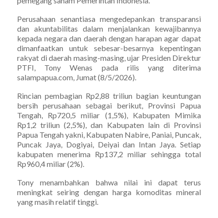
pemegang saham Pemerintah Indonesia.
Perusahaan senantiasa mengedepankan transparansi
dan akuntabilitas dalam menjalankan kewajibannya
kepada negara dan daerah dengan harapan agar dapat
dimanfaatkan untuk sebesar-besarnya kepentingan
rakyat di daerah masing-masing, ujar Presiden Direktur
PTFI, Tony Wenas pada rilis yang diterima
salampapua.com, Jumat (8/5/2026).
Rincian pembagian Rp2,88 triliun bagian keuntungan
bersih perusahaan sebagai berikut, Provinsi Papua
Tengah, Rp720,5 miliar (1,5%), Kabupaten Mimika
Rp1,2 triliun (2,5%), dan Kabupaten lain di Provinsi
Papua Tengah yakni, Kabupaten Nabire, Paniai, Puncak,
Puncak Jaya, Dogiyai, Deiyai dan Intan Jaya. Setiap
kabupaten menerima Rp137,2 miliar sehingga total
Rp960,4 miliar (2%).
Tony menambahkan bahwa nilai ini dapat terus
meningkat seiring dengan harga komoditas mineral
yang masih relatif tinggi.