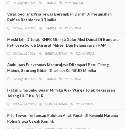
01 August 2026
TIMIKA
PEMERINTAH
Viral, Seorang Pria Tewas Bersimbah Darah Di Perumahan
Raffles Residence 3 Timika
02 August 2026
TIMIKA
PERISTIWA
Meski Izin Ditolak, KNPB Mimika Gelar Aksi Damai Di Bundaran
Petrosea Soroti Darurat Militer Dan Pelanggaran HAM
03 August 2026
BERITA UTAMA
KOMUNITAS
Ambulans Puskesmas Mapurujaya Dilempari Batu Orang
Mabuk, Seorang Bidan Dilarikan Ke RSUD Mimika
02 August 2026
TIMIKA
PERISTIWA
Ikatan Lima Suku Besar Mimika Ajak Warga Tolak Kekerasan
Jelang HUT Ke-81 RI
03 August 2026
BERITA UTAMA
KOMUNITAS
Pria Tewas Tertancap Puluhan Anak Panah Di Kwamki Narama,
Polisi Siaga Cegah Konflik