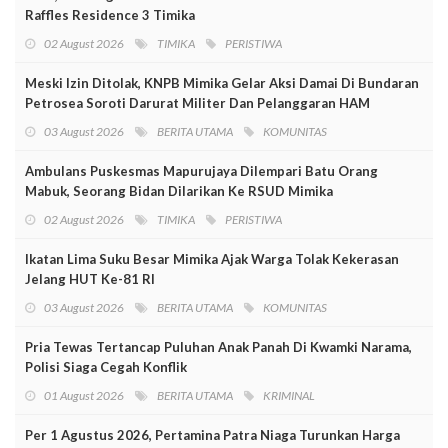
Raffles Residence 3 Timika
02 August 2026
TIMIKA
PERISTIWA
Meski Izin Ditolak, KNPB Mimika Gelar Aksi Damai Di Bundaran
Petrosea Soroti Darurat Militer Dan Pelanggaran HAM
03 August 2026
BERITA UTAMA
KOMUNITAS
Ambulans Puskesmas Mapurujaya Dilempari Batu Orang
Mabuk, Seorang Bidan Dilarikan Ke RSUD Mimika
02 August 2026
TIMIKA
PERISTIWA
Ikatan Lima Suku Besar Mimika Ajak Warga Tolak Kekerasan
Jelang HUT Ke-81 RI
03 August 2026
BERITA UTAMA
KOMUNITAS
Pria Tewas Tertancap Puluhan Anak Panah Di Kwamki Narama,
Polisi Siaga Cegah Konflik
01 August 2026
BERITA UTAMA
KRIMINAL
Per 1 Agustus 2026, Pertamina Patra Niaga Turunkan Harga