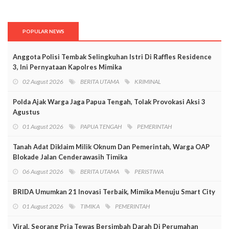
POPULAR NEWS
Anggota Polisi Tembak Selingkuhan Istri Di Raffles Residence
3, Ini Pernyataan Kapolres Mimika
02 August 2026
BERITA UTAMA
KRIMINAL
Polda Ajak Warga Jaga Papua Tengah, Tolak Provokasi Aksi 3
Agustus
01 August 2026
PAPUA TENGAH
PEMERINTAH
Tanah Adat Diklaim Milik Oknum Dan Pemerintah, Warga OAP
Blokade Jalan Cenderawasih Timika
06 August 2026
BERITA UTAMA
PERISTIWA
BRIDA Umumkan 21 Inovasi Terbaik, Mimika Menuju Smart City
01 August 2026
TIMIKA
PEMERINTAH
Viral, Seorang Pria Tewas Bersimbah Darah Di Perumahan