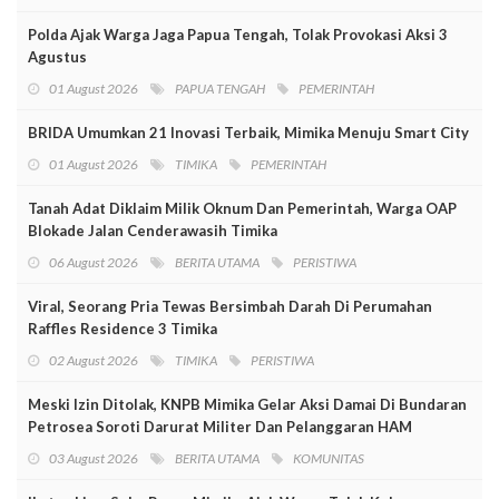
Polda Ajak Warga Jaga Papua Tengah, Tolak Provokasi Aksi 3
Agustus
01 August 2026
PAPUA TENGAH
PEMERINTAH
BRIDA Umumkan 21 Inovasi Terbaik, Mimika Menuju Smart City
01 August 2026
TIMIKA
PEMERINTAH
Tanah Adat Diklaim Milik Oknum Dan Pemerintah, Warga OAP
Blokade Jalan Cenderawasih Timika
06 August 2026
BERITA UTAMA
PERISTIWA
Viral, Seorang Pria Tewas Bersimbah Darah Di Perumahan
Raffles Residence 3 Timika
02 August 2026
TIMIKA
PERISTIWA
Meski Izin Ditolak, KNPB Mimika Gelar Aksi Damai Di Bundaran
Petrosea Soroti Darurat Militer Dan Pelanggaran HAM
03 August 2026
BERITA UTAMA
KOMUNITAS