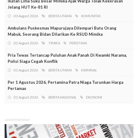
Ikatan Lima Suku Besar Mimika Ajak Warga Tolak Kekerasan
Jelang HUT Ke-81 RI
03 August 2026
BERITA UTAMA
KOMUNITAS
Ambulans Puskesmas Mapurujaya Dilempari Batu Orang
Mabuk, Seorang Bidan Dilarikan Ke RSUD Mimika
02 August 2026
TIMIKA
PERISTIWA
Pria Tewas Tertancap Puluhan Anak Panah Di Kwamki Narama,
Polisi Siaga Cegah Konflik
01 August 2026
BERITA UTAMA
KRIMINAL
Per 1 Agustus 2026, Pertamina Patra Niaga Turunkan Harga
Pertamax
01 August 2026
BERITA NASIONAL
EKONOMI
ADVERTISEMENT