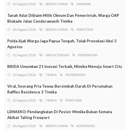
02 August 2026
BERITA UTAMA
KRIMINAL
Tanah Adat Diklaim Milik Oknum Dan Pemerintah, Warga OAP
Blokade Jalan Cenderawasih Timika
06 August 2026
BERITA UTAMA
PERISTIWA
Polda Ajak Warga Jaga Papua Tengah, Tolak Provokasi Aksi 3
Agustus
01 August 2026
PAPUA TENGAH
PEMERINTAH
BRIDA Umumkan 21 Inovasi Terbaik, Mimika Menuju Smart City
01 August 2026
TIMIKA
PEMERINTAH
Viral, Seorang Pria Tewas Bersimbah Darah Di Perumahan
Raffles Residence 3 Timika
02 August 2026
TIMIKA
PERISTIWA
LEMASKO: Pendangkalan Di Pesisir Mimika Bukan Semata
Akibat Tailing Freeport
06 August 2026
BERITA UTAMA
KOMUNITAS