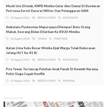
Meski Izin Ditolak, KNPB Mimika Gelar Aksi Damai Di Bundaran
Petrosea Soroti Darurat Militer Dan Pelanggaran HAM
03 August 2026
BERITA UTAMA
KOMUNITAS
Ambulans Puskesmas Mapurujaya Dilempari Batu Orang
Mabuk, Seorang Bidan Dilarikan Ke RSUD Mimika
02 August 2026
TIMIKA
PERISTIWA
Ikatan Lima Suku Besar Mimika Ajak Warga Tolak Kekerasan
Jelang HUT Ke-81 RI
03 August 2026
BERITA UTAMA
KOMUNITAS
Pria Tewas Tertancap Puluhan Anak Panah Di Kwamki Narama,
Polisi Siaga Cegah Konflik
01 August 2026
BERITA UTAMA
KRIMINAL
ADVERTISEMENT