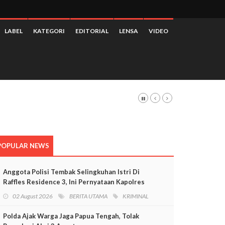
LABEL
KATEGORI
EDITORIAL
LENSA
VIDEO
 Dan Pelanggaran HAM
POPULAR NEWS
Anggota Polisi Tembak Selingkuhan Istri Di
Raffles Residence 3, Ini Pernyataan Kapolres
Mimika
02 August 2026
BERITA UTAMA
KRIMINAL
Polda Ajak Warga Jaga Papua Tengah, Tolak