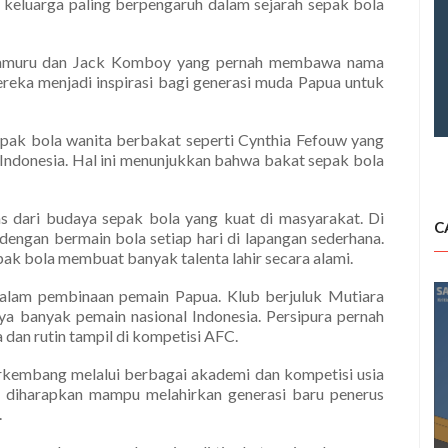
u keluarga paling berpengaruh dalam sejarah sepak bola
y Kamuru dan Jack Komboy yang pernah membawa nama
ereka menjadi inspirasi bagi generasi muda Papua untuk
sepak bola wanita berbakat seperti Cynthia Fefouw yang
ndonesia. Hal ini menunjukkan bahwa bakat sepak bola
s dari budaya sepak bola yang kuat di masyarakat. Di
C
ngan bermain bola setiap hari di lapangan sederhana.
ak bola membuat banyak talenta lahir secara alami.
dalam pembinaan pemain Papua. Klub berjuluk Mutiara
 banyak pemain nasional Indonesia. Persipura pernah
a dan rutin tampil di kompetisi AFC.
rkembang melalui berbagai akademi dan kompetisi usia
 diharapkan mampu melahirkan generasi baru penerus
.