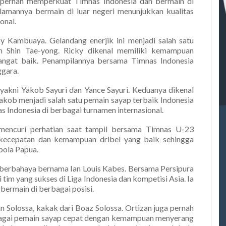
o pernah memperkuat Timnas Indonesia dan bermain di
amannya bermain di luar negeri menunjukkan kualitas
onal.
 Kambuaya. Gelandang enerjik ini menjadi salah satu
ih Shin Tae-yong. Ricky dikenal memiliki kemampuan
sangat baik. Penampilannya bersama Timnas Indonesia
gara.
akni Yakob Sayuri dan Yance Sayuri. Keduanya dikenal
akob menjadi salah satu pemain sayap terbaik Indonesia
s Indonesia di berbagai turnamen internasional.
mencuri perhatian saat tampil bersama Timnas U-23
i kecepatan dan kemampuan dribel yang baik sehingga
bola Papua.
r berbahaya bernama Ian Louis Kabes. Bersama Persipura
 tim yang sukses di Liga Indonesia dan kompetisi Asia. Ia
bermain di berbagai posisi.
n Solossa, kakak dari Boaz Solossa. Ortizan juga pernah
bagai pemain sayap cepat dengan kemampuan menyerang