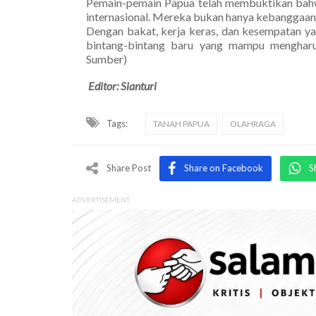
Pemain-pemain Papua telah membuktikan bahw
internasional. Mereka bukan hanya kebanggaan P
Dengan bakat, kerja keras, dan kesempatan ya
bintang-bintang baru yang mampu mengharu
Sumber)
Editor: Sianturi
Tags:
TANAH PAPUA
OLAHRAGA
Share Post
Share on Facebook
S
ADVERTISEMENT