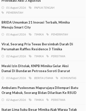
Provokasi Aksi 3 Agustus
01 August 2026
PAPUA TENGAH
PEMERINTAH
BRIDA Umumkan 21 Inovasi Terbaik, Mimika
Menuju Smart City
01 August 2026
TIMIKA
PEMERINTAH
Viral, Seorang Pria Tewas Bersimbah Darah Di
Perumahan Raffles Residence 3 Timika
02 August 2026
TIMIKA
PERISTIWA
Meski Izin Ditolak, KNPB Mimika Gelar Aksi
Damai Di Bundaran Petrosea Soroti Darurat
Militer Dan Pelanggaran HAM
03 August 2026
BERITA UTAMA
KOMUNITAS
Ambulans Puskesmas Mapurujaya Dilempari Batu
Orang Mabuk, Seorang Bidan Dilarikan Ke RSUD
Mimika
02 August 2026
TIMIKA
PERISTIWA
Ikatan Lima Suku Besar Mimika Ajak Warga Tolak