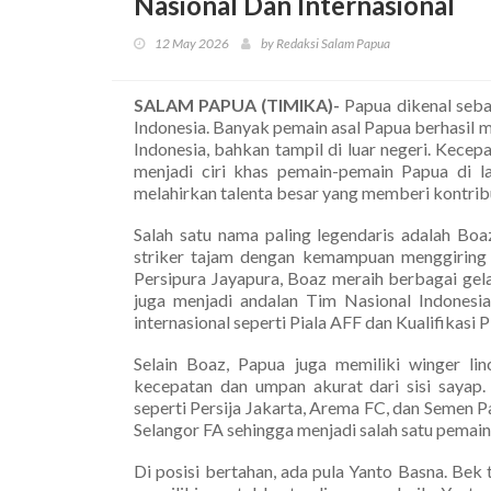
Nasional Dan Internasional
12 May 2026
by Redaksi Salam Papua
SALAM PAPUA (TIMIKA)-
Papua dikenal sebag
Indonesia. Banyak pemain asal Papua berhasil
Indonesia, bahkan tampil di luar negeri. Kecepa
menjadi ciri khas pemain-pemain Papua di la
melahirkan talenta besar yang memberi kontribu
Salah satu nama paling legendaris adalah Boa
striker tajam dengan kemampuan menggiring b
Persipura Jayapura, Boaz meraih berbagai gela
juga menjadi andalan Tim Nasional Indonesia
internasional seperti Piala AFF dan Kualifikasi P
Selain Boaz, Papua juga memiliki winger lin
kecepatan dan umpan akurat dari sisi sayap.
seperti Persija Jakarta, Arema FC, dan Semen 
Selangor FA sehingga menjadi salah satu pemain 
Di posisi bertahan, ada pula Yanto Basna. Bek 