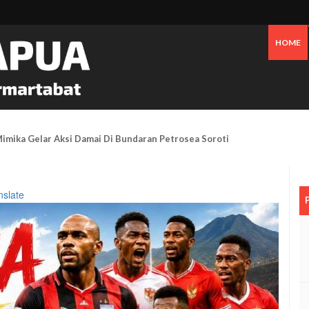
HOME
Mimika Gelar Aksi Damai Di Bundaran Petrosea Soroti Darurat Militer
nslate