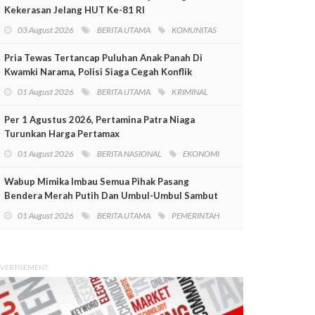
Kekerasan Jelang HUT Ke-81 RI
03 August 2026
BERITA UTAMA
KOMUNITAS
Pria Tewas Tertancap Puluhan Anak Panah Di
Kwamki Narama, Polisi Siaga Cegah Konflik
01 August 2026
BERITA UTAMA
KRIMINAL
Per 1 Agustus 2026, Pertamina Patra Niaga
Turunkan Harga Pertamax
01 August 2026
BERITA NASIONAL
EKONOMI
Wabup Mimika Imbau Semua Pihak Pasang
Bendera Merah Putih Dan Umbul-Umbul Sambut
HUT RI Ke-81
01 August 2026
BERITA UTAMA
PEMERINTAH
VERTISEMENT