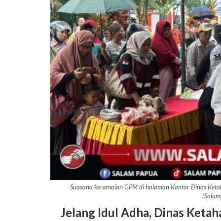
Suasana keramaian GPM di halaman Kantor Dinas Keta
(Salam
Jelang Idul Adha, Dinas Keta