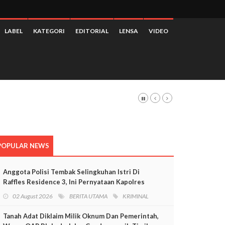
LABEL
KATEGORI
EDITORIAL
LENSA
VIDEO
POPULAR NEWS
Anggota Polisi Tembak Selingkuhan Istri Di
Raffles Residence 3, Ini Pernyataan Kapolres
Mimika
02 August 2026
BERITA UTAMA
KRIMINAL
Tanah Adat Diklaim Milik Oknum Dan Pemerintah,