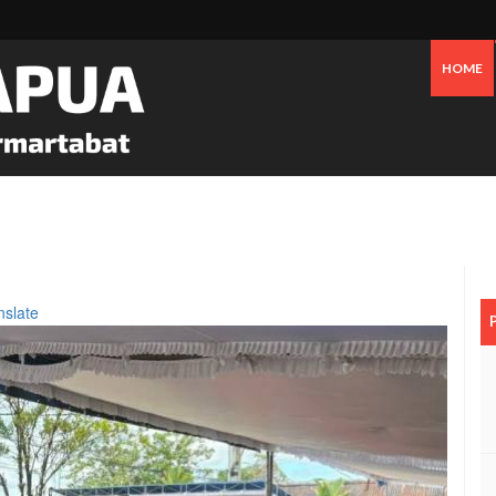
HOME
 Oknum Dan Pemerintah, Warga OAP Blokade Jalan Cenderawasih Timika
nslate