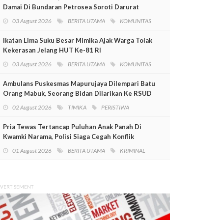
Damai Di Bundaran Petrosea Soroti Darurat
Militer Dan Pelanggaran HAM
03 August 2026
BERITA UTAMA
KOMUNITAS
Ikatan Lima Suku Besar Mimika Ajak Warga Tolak
Kekerasan Jelang HUT Ke-81 RI
03 August 2026
BERITA UTAMA
KOMUNITAS
Ambulans Puskesmas Mapurujaya Dilempari Batu
Orang Mabuk, Seorang Bidan Dilarikan Ke RSUD
Mimika
02 August 2026
TIMIKA
PERISTIWA
Pria Tewas Tertancap Puluhan Anak Panah Di
Kwamki Narama, Polisi Siaga Cegah Konflik
01 August 2026
BERITA UTAMA
KRIMINAL
VERTISEMENT