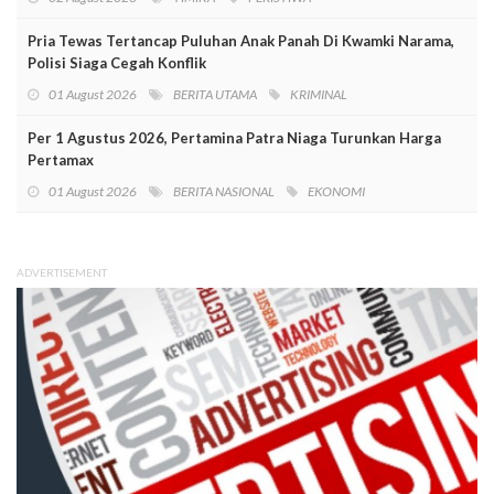
Pria Tewas Tertancap Puluhan Anak Panah Di Kwamki Narama,
Polisi Siaga Cegah Konflik
01 August 2026
BERITA UTAMA
KRIMINAL
Per 1 Agustus 2026, Pertamina Patra Niaga Turunkan Harga
Pertamax
01 August 2026
BERITA NASIONAL
EKONOMI
ADVERTISEMENT