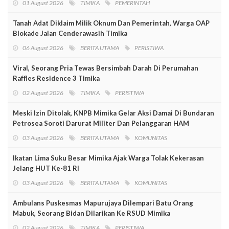
01 August 2026
TIMIKA
PEMERINTAH
Tanah Adat Diklaim Milik Oknum Dan Pemerintah, Warga OAP
Blokade Jalan Cenderawasih Timika
06 August 2026
BERITA UTAMA
PERISTIWA
Viral, Seorang Pria Tewas Bersimbah Darah Di Perumahan
Raffles Residence 3 Timika
02 August 2026
TIMIKA
PERISTIWA
Meski Izin Ditolak, KNPB Mimika Gelar Aksi Damai Di Bundaran
Petrosea Soroti Darurat Militer Dan Pelanggaran HAM
03 August 2026
BERITA UTAMA
KOMUNITAS
Ikatan Lima Suku Besar Mimika Ajak Warga Tolak Kekerasan
Jelang HUT Ke-81 RI
03 August 2026
BERITA UTAMA
KOMUNITAS
Ambulans Puskesmas Mapurujaya Dilempari Batu Orang
Mabuk, Seorang Bidan Dilarikan Ke RSUD Mimika
02 August 2026
TIMIKA
PERISTIWA